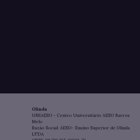
Olinda
UNIAESO - Centro Universitário AESO Barros
Melo
Razão Social: AESO- Ensino Superior de Olinda
LTDA