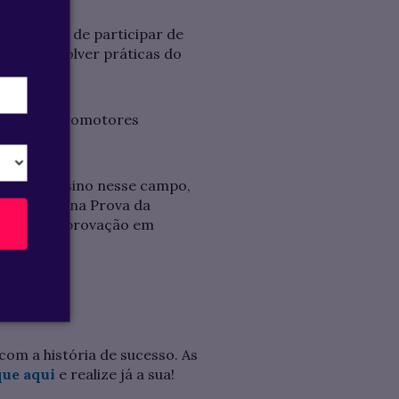
rtunidade de participar de
o e desenvolver práticas do
dores e Promotores
ções de ensino nesse campo,
aprovação na Prova da
través da aprovação em
com a história de sucesso. As
que aqui
e realize já a sua!