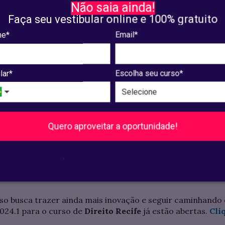
Não saia ainda!
Faça seu vestibular online e 100% gratuito
dante tem acesso a uma ampla grade curricular, com a opo
s estrangeiras, realizar atividades de pesquisa e extensã
e*
Email*
os primeiros períodos.
um corpo docente composto por Advogados, Desembarga
lar*
Escolha seu curso*
.
 a UNIAESO se consolidou como uma das grandes institui
nistério da Educação e contando com um alto índice de 
Quero aproveitar a oportunidade!
l (OAB), além de inserir graduados no âmbito federal, a
.
rso busca trazer ainda mais inovação e seguir caminhando 
2024.1 para o curso de
Direito Recife
já estão abertas.
Cli