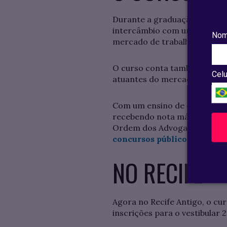
Durante a graduação, o estu
intercâmbio com universidade
Nom
mercado de trabalho ainda n
O curso conta também com 
Celu
atuantes do mercado jurídico
Com um ensino de qualidade,
recebendo nota máxima do Mi
Ordem dos Advogados do Brasi
concursos públicos
.
NO RECIFE
Agora no Recife Antigo, o cu
inscrições para o vestibular 