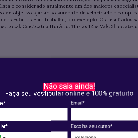
nalista e considerado atualmente um dos maiores especial
omo objetivo ajudar no aumento da velocidade e compreen
nos estudos e no trabalho, por exemplo. Os resultados 
ços: Local: Cineteatro Horário: 11hs às 12hs Vale 2h de at
Não saia ainda!
Faça seu vestibular online e 100% gratuito
Pós-Graduação
e*
Email*
Ver cursos
Institucional
lar*
Escolha seu curso*
A UNIAESO