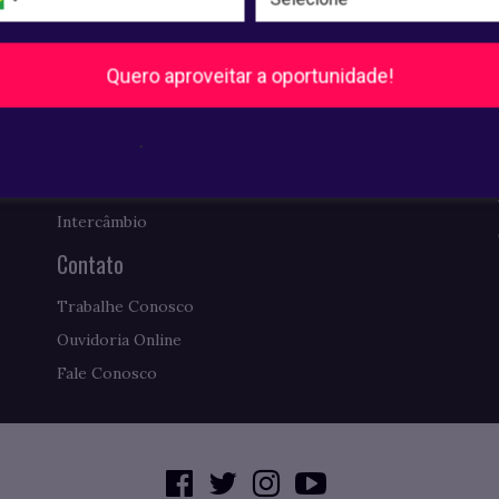
Biblioteca
Comissão Própria de Avaliação
Quero aproveitar a oportunidade!
Requerimentos de Diplomas
Ex-alunos: AESO Conecta
.
Revista Pense Virtual
Como Chegar
Intercâmbio
Contato
Trabalhe Conosco
Ouvidoria Online
Fale Conosco