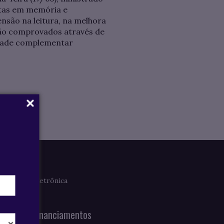
istas em memória e
são na leitura, na melhora
são comprovados através de
ividade complementar
Imprensa
Clipagem Eletrônica
Notícias
Bolsas e Financiamentos