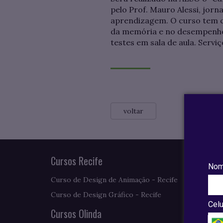
pelo Prof. Mauro Alessi, jor
aprendizagem. O curso tem c
da memória e no desempenho 
testes em sala de aula. Servi
voltar
Cursos Recife
Nom
Curso de Design de Animação - Recife
Curso de Design Gráfico - Recife
Celu
Cursos Olinda