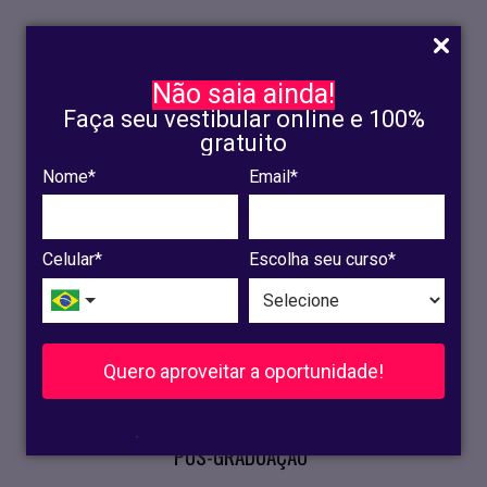
Não saia ainda!
Faça seu vestibular online e 100%
gratuito
Nome*
Email*
INSCRIÇÃO
OLINDA
Celular*
Escolha seu curso*
RECIFE
VESTIBULAR
Quero aproveitar a oportunidade!
CURSOS PRESENCIAIS
.
PÓS-GRADUAÇÃO