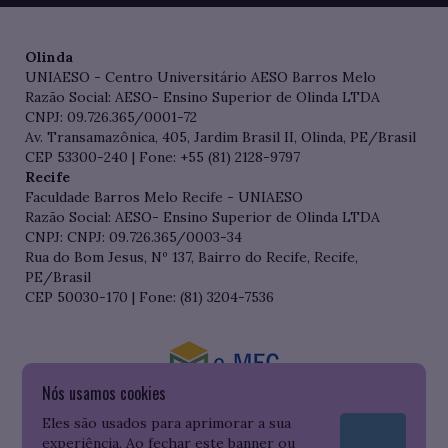
Olinda
UNIAESO - Centro Universitário AESO Barros Melo
Razão Social: AESO- Ensino Superior de Olinda LTDA
CNPJ: 09.726.365/0001-72
Av. Transamazônica, 405, Jardim Brasil II, Olinda, PE/Brasil
CEP 53300-240 | Fone: +55 (81) 2128-9797
Recife
Faculdade Barros Melo Recife - UNIAESO
Razão Social: AESO- Ensino Superior de Olinda LTDA
CNPJ: CNPJ: 09.726.365/0003-34
Rua do Bom Jesus, Nº 137, Bairro do Recife, Recife,
PE/Brasil
CEP 50030-170 | Fone: (81) 3204-7536
Nós usamos cookies
Consulte o cadastro da Instituição no Sistema do e-MEC
Eles são usados para aprimorar a sua
experiência. Ao fechar este banner ou