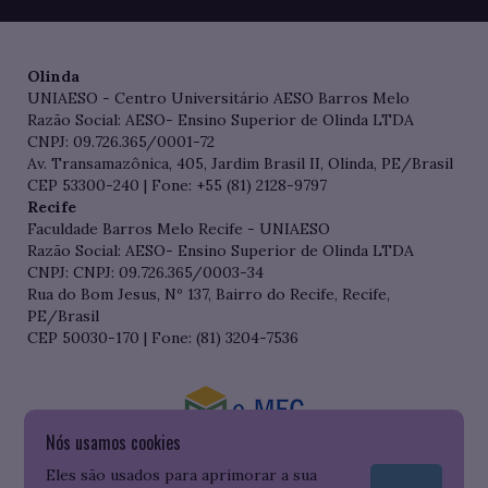
Olinda
UNIAESO - Centro Universitário AESO Barros Melo
Razão Social: AESO- Ensino Superior de Olinda LTDA
CNPJ: 09.726.365/0001-72
Av. Transamazônica, 405, Jardim Brasil II, Olinda, PE/Brasil
CEP 53300-240 | Fone: +55 (81) 2128-9797
Recife
Faculdade Barros Melo Recife - UNIAESO
Razão Social: AESO- Ensino Superior de Olinda LTDA
CNPJ: CNPJ: 09.726.365/0003-34
Rua do Bom Jesus, Nº 137, Bairro do Recife, Recife,
PE/Brasil
CEP 50030-170 | Fone: (81) 3204-7536
Nós usamos cookies
Consulte o cadastro da Instituição no Sistema do e-MEC
Eles são usados para aprimorar a sua