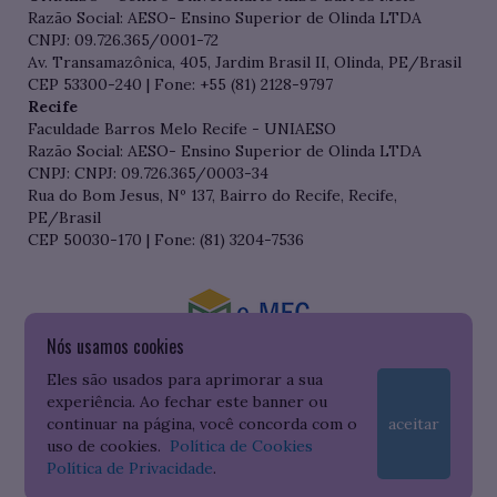
Razão Social: AESO- Ensino Superior de Olinda LTDA
CNPJ: 09.726.365/0001-72
Av. Transamazônica, 405, Jardim Brasil II, Olinda, PE/Brasil
CEP 53300-240 | Fone: +55 (81) 2128-9797
Recife
Faculdade Barros Melo Recife - UNIAESO
Razão Social: AESO- Ensino Superior de Olinda LTDA
CNPJ: CNPJ: 09.726.365/0003-34
Rua do Bom Jesus, Nº 137, Bairro do Recife, Recife,
PE/Brasil
CEP 50030-170 | Fone: (81) 3204-7536
Nós usamos cookies
Consulte o cadastro da Instituição no Sistema do e-MEC
Eles são usados para aprimorar a sua
experiência. Ao fechar este banner ou
continuar na página, você concorda com o
aceitar
uso de cookies.
Política de Cookies
Política de Privacidade
.