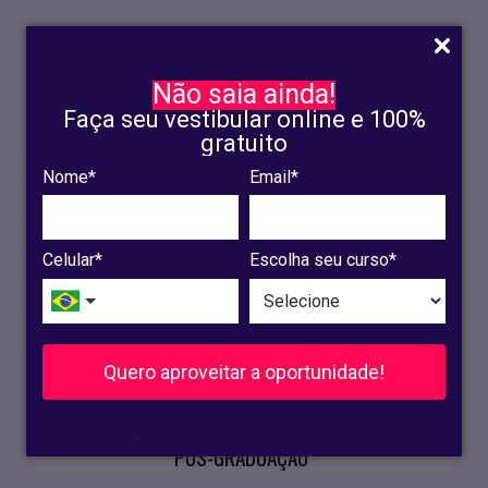
Não saia ainda!
Faça seu vestibular online e 100%
gratuito
Nome*
Email*
INSCRIÇÃO
OLINDA
Celular*
Escolha seu curso*
RECIFE
VESTIBULAR
Quero aproveitar a oportunidade!
CURSOS PRESENCIAIS
.
PÓS-GRADUAÇÃO