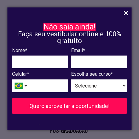
Não saia ainda!
Faça seu vestibular online e 100%
gratuito
Nome*
Email*
INSCRIÇÃO
OLINDA
Celular*
Escolha seu curso*
RECIFE
VESTIBULAR
Quero aproveitar a oportunidade!
CURSOS PRESENCIAIS
.
PÓS-GRADUAÇÃO