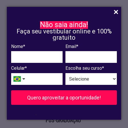
Não saia ainda!
Faça seu vestibular online e 100%
gratuito
Nome*
Email*
INSCRIÇÃO
OLINDA
Celular*
Escolha seu curso*
RECIFE
VESTIBULAR
Quero aproveitar a oportunidade!
CURSOS PRESENCIAIS
.
PÓS-GRADUAÇÃO