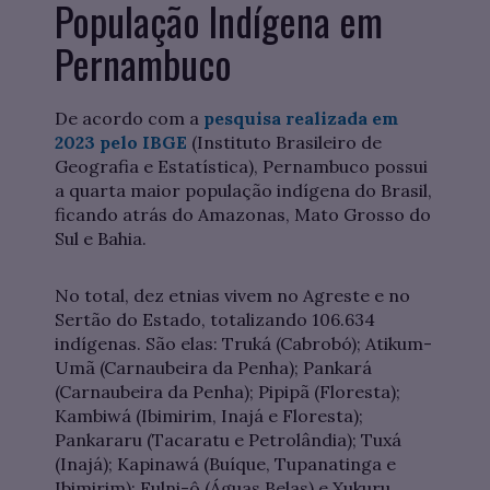
População Indígena em
Pernambuco
De acordo com a
pesquisa realizada em
2023 pelo IBGE
(Instituto Brasileiro de
Geografia e Estatística), Pernambuco possui
a quarta maior população indígena do Brasil,
ficando atrás do Amazonas, Mato Grosso do
Sul e Bahia.
No total, dez etnias vivem no Agreste e no
Sertão do Estado, totalizando 106.634
indígenas. São elas: Truká (Cabrobó); Atikum-
Umã (Carnaubeira da Penha); Pankará
(Carnaubeira da Penha); Pipipã (Floresta);
Kambiwá (Ibimirim, Inajá e Floresta);
Pankararu (Tacaratu e Petrolândia); Tuxá
(Inajá); Kapinawá (Buíque, Tupanatinga e
Ibimirim); Fulni-ô (Águas Belas) e Xukuru