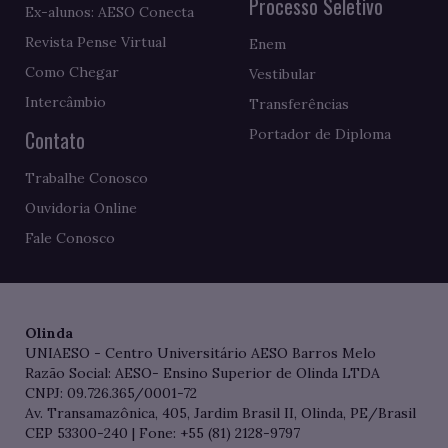
Processo Seletivo
Ex-alunos: AESO Conecta
Revista Pense Virtual
Enem
Como Chegar
Vestibular
Intercâmbio
Transferências
Contato
Portador de Diploma
Trabalhe Conosco
Ouvidoria Online
Fale Conosco
Olinda
UNIAESO - Centro Universitário AESO Barros Melo
Razão Social: AESO- Ensino Superior de Olinda LTDA
CNPJ: 09.726.365/0001-72
Av. Transamazônica, 405, Jardim Brasil II, Olinda, PE/Brasil
CEP 53300-240 | Fone: +55 (81) 2128-9797