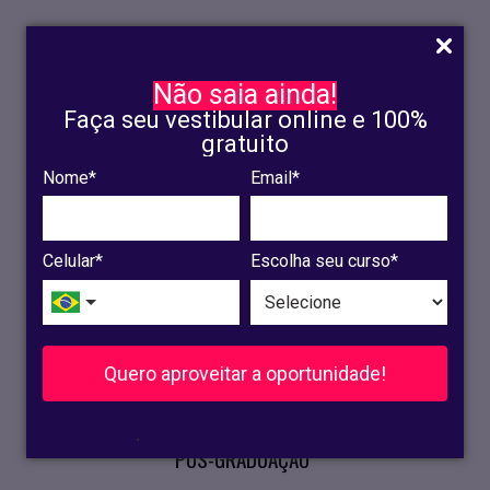
Não saia ainda!
Faça seu vestibular online e 100%
gratuito
Nome*
Email*
INSCRIÇÃO
OLINDA
Celular*
Escolha seu curso*
RECIFE
VESTIBULAR
Quero aproveitar a oportunidade!
CURSOS PRESENCIAIS
.
PÓS-GRADUAÇÃO