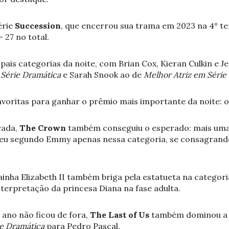
érie
Succession
, que encerrou sua trama em 2023 na 4° te
 27 no total.
pais categorias da noite, com Brian Cox, Kieran Culkin e
Série Dramática
e Sarah Snook ao de
Melhor Atriz em Série
 favoritas para ganhar o prêmio mais importante da noite: 
rada,
The Crown
também conseguiu o esperado: mais uma
 seu segundo Emmy apenas nessa categoria, se consagran
ainha Elizabeth II também briga pela estatueta na categor
interpretação da princesa Diana na fase adulta.
ano não ficou de fora,
The Last of Us
também dominou a li
e Dramática
para Pedro Pascal.