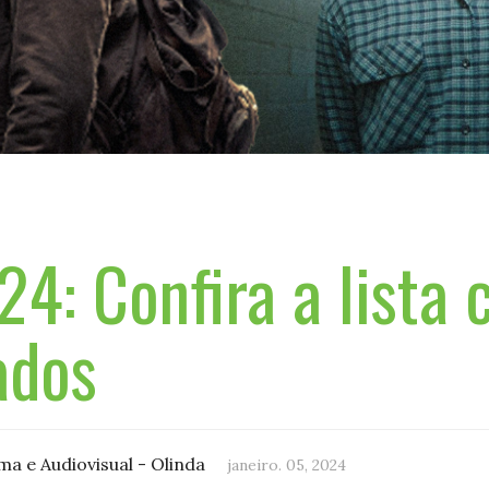
: Confira a lista 
ados
a e Audiovisual - Olinda
janeiro. 05, 2024