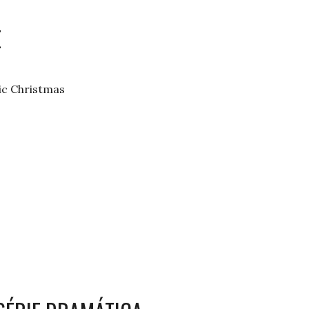
E
ic Christmas