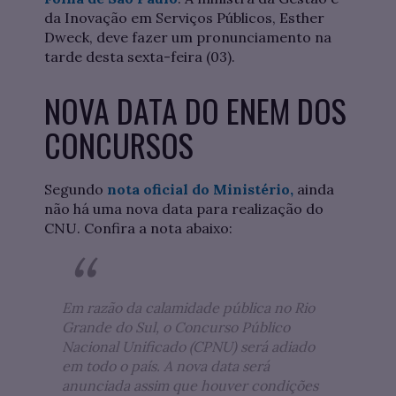
da Inovação em Serviços Públicos, Esther
Dweck, deve fazer um pronunciamento na
tarde desta sexta-feira (03).
NOVA DATA DO ENEM DOS
CONCURSOS
Segundo
nota oficial do Ministério,
ainda
não há uma nova data para realização do
CNU. Confira a nota abaixo:
Em razão da calamidade pública no Rio
Grande do Sul, o Concurso Público
Nacional Unificado (CPNU) será adiado
em todo o país. A nova data será
anunciada assim que houver condições