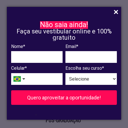
Não saia ainda!
Faça seu vestibular online e 100%
gratuito
Nome*
Email*
INSCRIÇÃO
OLINDA
Celular*
Escolha seu curso*
RECIFE
VESTIBULAR
Quero aproveitar a oportunidade!
CURSOS PRESENCIAIS
.
PÓS-GRADUAÇÃO