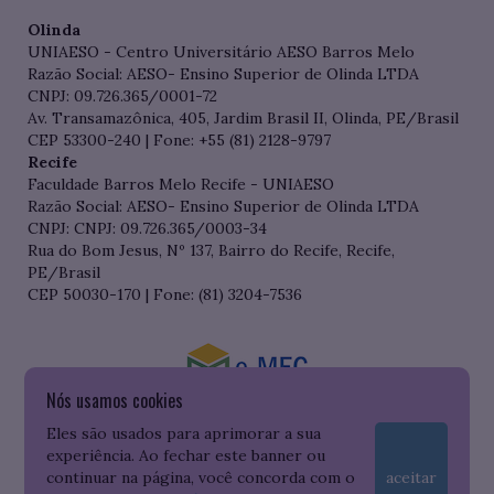
Olinda
UNIAESO - Centro Universitário AESO Barros Melo
Razão Social: AESO- Ensino Superior de Olinda LTDA
CNPJ: 09.726.365/0001-72
Av. Transamazônica, 405, Jardim Brasil II, Olinda, PE/Brasil
CEP 53300-240 | Fone: +55 (81) 2128-9797
Recife
Faculdade Barros Melo Recife - UNIAESO
Razão Social: AESO- Ensino Superior de Olinda LTDA
CNPJ: CNPJ: 09.726.365/0003-34
Rua do Bom Jesus, Nº 137, Bairro do Recife, Recife,
PE/Brasil
CEP 50030-170 | Fone: (81) 3204-7536
Nós usamos cookies
Consulte o cadastro da Instituição no Sistema do e-MEC
Eles são usados para aprimorar a sua
experiência. Ao fechar este banner ou
continuar na página, você concorda com o
aceitar