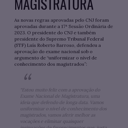
MAGISTRATURA
As novas regras aprovadas pelo CNJ foram
aprovadas durante a 17ª Sessão Ordinária de
2023. O presidente do CNJ e também
presidente do Supremo Tribunal Federal
(STF) Luís Roberto Barroso, defendeu a
aprovação do exame nacional sob o
argumento de “uniformizar o nível de
conhecimento dos magistrados”:
“Estou muito feliz com a aprovação do
Exame Nacional de Magistratura, uma
ideia que defendo de longa data. Vamos
uniformizar o nível de conhecimento dos
magistrados, vamos aferir melhor as
vocações e eliminar quaisquer
insinuações de favorecimentos que, justa