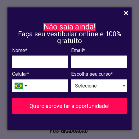
Não saia ainda!
Faça seu vestibular online e 100%
gratuito
Nome*
Email*
INSCRIÇÃO
OLINDA
Celular*
Escolha seu curso*
RECIFE
VESTIBULAR
Quero aproveitar a oportunidade!
CURSOS PRESENCIAIS
.
PÓS-GRADUAÇÃO