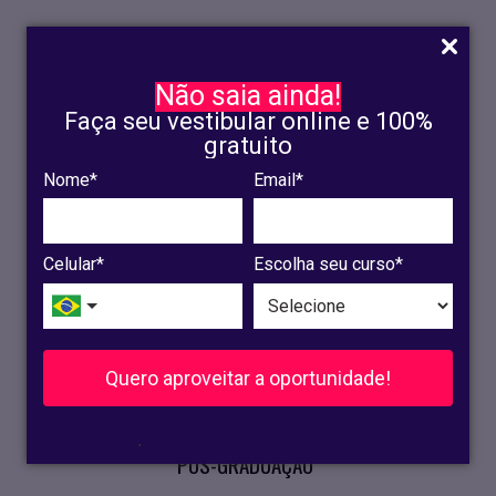
Não saia ainda!
Faça seu vestibular online e 100%
gratuito
Nome*
Email*
INSCRIÇÃO
OLINDA
Celular*
Escolha seu curso*
RECIFE
VESTIBULAR
Quero aproveitar a oportunidade!
CURSOS PRESENCIAIS
.
PÓS-GRADUAÇÃO