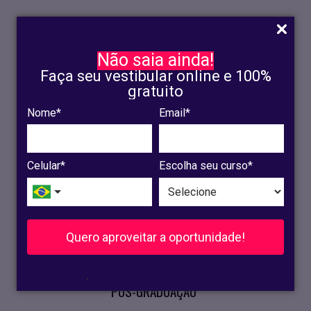
Não saia ainda!
Faça seu vestibular online e 100%
gratuito
Nome*
Email*
INSCRIÇÃO
OLINDA
Celular*
Escolha seu curso*
RECIFE
VESTIBULAR
Quero aproveitar a oportunidade!
CURSOS PRESENCIAIS
.
PÓS-GRADUAÇÃO