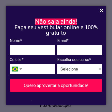
Não saia ainda!
Faça seu vestibular online e 100%
gratuito
Nome*
Email*
INSCRIÇÃO
OLINDA
Celular*
Escolha seu curso*
RECIFE
VESTIBULAR
Quero aproveitar a oportunidade!
CURSOS PRESENCIAIS
.
PÓS-GRADUAÇÃO