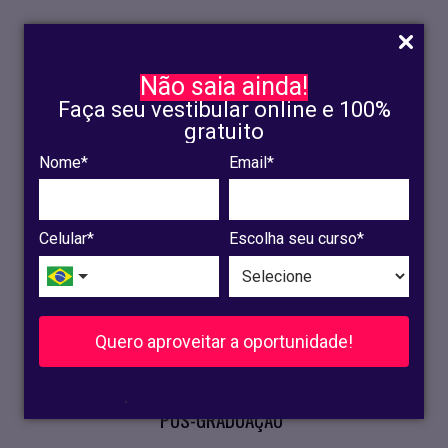
Não saia ainda!
Faça seu vestibular online e 100%
gratuito
Nome*
Email*
INSCRIÇÃO
OLINDA
Celular*
Escolha seu curso*
RECIFE
VESTIBULAR
Quero aproveitar a oportunidade!
CURSOS PRESENCIAIS
.
PÓS-GRADUAÇÃO