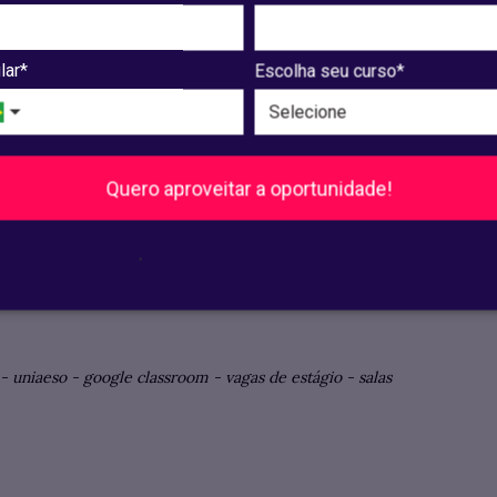
 Design de Animação, Cinema e Audiovisual, Jornalismo, 
lar*
Escolha seu curso*
Quero aproveitar a oportunidade!
xgfjrl2
.
-
uniaeso
-
google classroom
-
vagas de estágio
-
salas