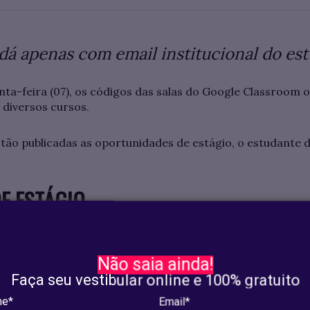
 dá apenas com email institucional do es
nta-feira (07), os códigos das salas do Google Classroom 
 diversos cursos.
stão publicadas as oportunidades de estágio, o estudante d
E ESTÁGIO
Não saia ainda!
Faça seu vestibular online e 100% gratuito
e*
Email*
O DE SISTEMAS - y5nu7le