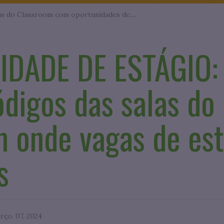
UNIAESO divulga códigos das salas do Classroom com oportunidades de estágio
DADE DE ESTÁGIO:
ódigos das salas do
 onde vagas de est
s
rço. 07, 2024