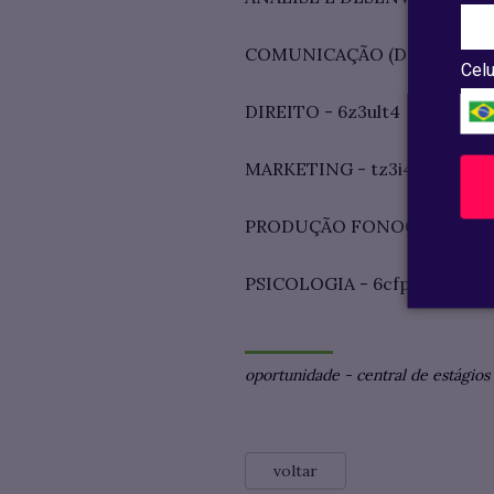
COMUNICAÇÃO (Design Gráfico,
Celu
DIREITO - 6z3ult4
MARKETING - tz3i465
PRODUÇÃO FONOGRÁFICA - 
PSICOLOGIA - 6cfpxgc
oportunidade
-
central de estágios
voltar