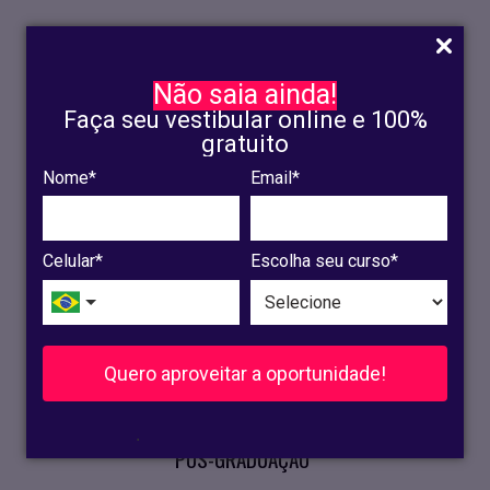
Não saia ainda!
Faça seu vestibular online e 100%
gratuito
Nome*
Email*
INSCRIÇÃO
OLINDA
Celular*
Escolha seu curso*
RECIFE
VESTIBULAR
Quero aproveitar a oportunidade!
CURSOS PRESENCIAIS
.
PÓS-GRADUAÇÃO