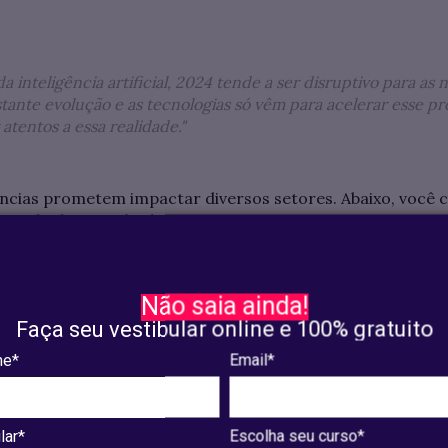
 inteligência artificial, 2024 tende a ser disruptivo para as 
ante evolução e as tecnologias só vêm para acelerar esse pr
atentos a essa realidade."
ncias prometem impactar diversos setores. Abaixo, você c
mundo da tecnologia.
AS DA TECNOLOGI
Não saia ainda!
Faça seu vestibular online e 100% gratuito
e*
Email*
tre Inteligência Artificial 
lar*
Escolha seu curso*