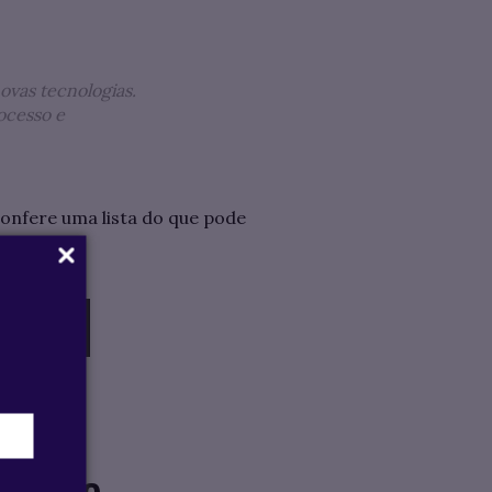
novas tecnologias.
ocesso e
onfere uma lista do que pode
A EM
(IA) e