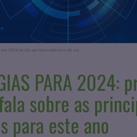
Algumas tendências da tecnologia em 2024 serão aprimoramentos de outras lançadas em 2023.
IAS PARA 2024: pr
fala sobre as princi
s para este ano