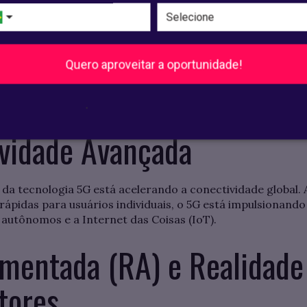
ning (ML)
Quero aproveitar a oportunidade!
m diferentes aspectos da vida cotidiana se aprofundou. Des
e recomendação mais precisos, a capacidade de máquinas
gnificativos em áreas como saúde, finanças, logística e a
.
vidade Avançada
da tecnologia 5G está acelerando a conectividade global.
 rápidas para usuários individuais, o 5G está impulsionand
s autônomos e a Internet das Coisas (IoT).
mentada (RA) e Realidade 
tores