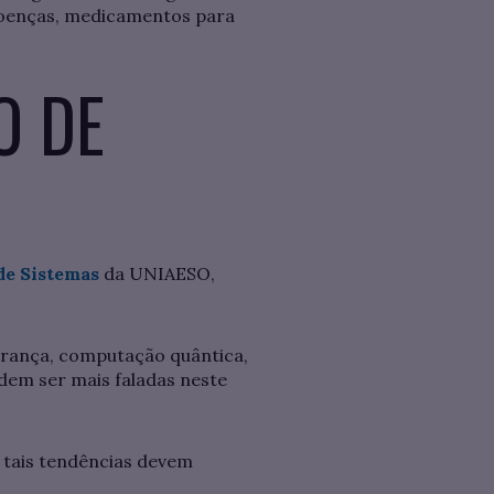
doenças, medicamentos para
O DE
de Sistemas
da UNIAESO,
egurança, computação quântica,
dem ser mais faladas neste
e tais tendências devem