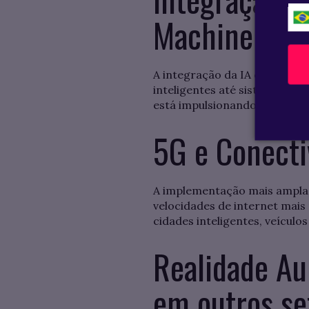
Machine Lear
A integração da IA e do ML e
inteligentes até sistemas d
está impulsionando avanços si
5G e Conecti
A implementação mais ampla 
velocidades de internet mais
cidades inteligentes, veículo
Realidade Au
em outros se