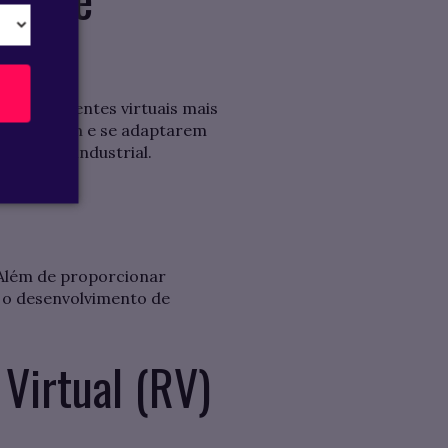
de assistentes virtuais mais
 aprenderem e se adaptarem
utomação industrial.
 Além de proporcionar
o o desenvolvimento de
Virtual (RV)