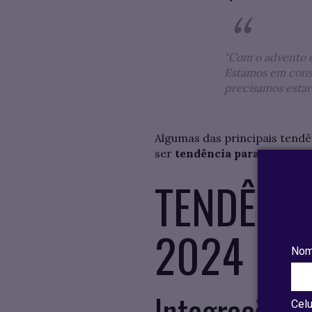
"Com o advento da
Estamos em const
precisamos estar 
Algumas das principais tendê
ser
tendência para 2024 no 
TENDÊNCI
2024
Nom
Integração en
Celu