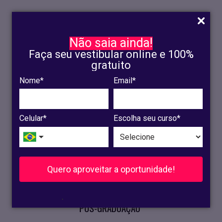
Não saia ainda!
Faça seu vestibular online e 100%
gratuito
Nome*
Email*
INSCRIÇÃO
OLINDA
Celular*
Escolha seu curso*
RECIFE
VESTIBULAR
Quero aproveitar a oportunidade!
CURSOS PRESENCIAIS
.
PÓS-GRADUAÇÃO