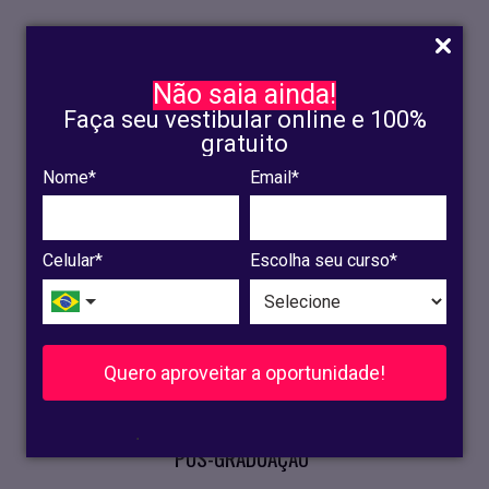
Não saia ainda!
Faça seu vestibular online e 100%
gratuito
Nome*
Email*
INSCRIÇÃO
OLINDA
Celular*
Escolha seu curso*
RECIFE
VESTIBULAR
Quero aproveitar a oportunidade!
CURSOS PRESENCIAIS
.
PÓS-GRADUAÇÃO