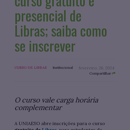
curso gratuito e
presencial de
Libras; saiba como
se inscrever
CURSO DE LIBRAS
Institucional
fevereiro. 26, 2024
Compartilhar
O curso vale carga horária
complementar
A UNIAESO abre inscrições para o curso
gratuito de
Libras
, para estudantes da