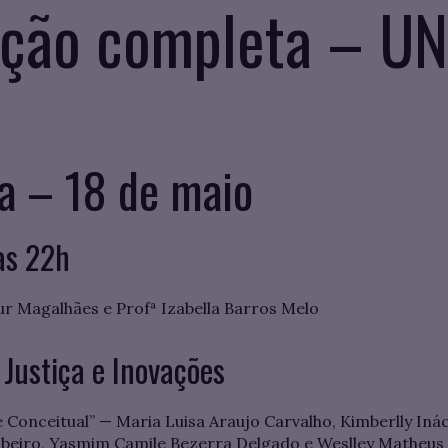
ção completa – U
a – 18 de maio
às 22h
ur Magalhães e Profª Izabella Barros Melo
Justiça e Inovações
e Conceitual” — Maria Luisa Araujo Carvalho, Kimberlly Inácio
 Ribeiro, Yasmim Camile Bezerra Delgado e Weslley Matheus