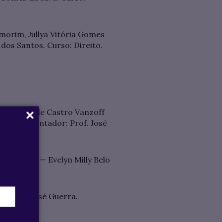
 Amorim, Jullya Vitória Gomes
dos Santos. Curso: Direito.
 — Yasmin de Castro Vanzoff
reito. Orientador: Prof. José
asileiro” — Evelyn Milly Belo
 e Prof. José Guerra.