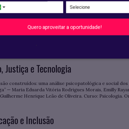
– 19 de maio
Quero aproveitar a oportunidade!
s 9h10
.
 Otávio Carvalho
 Justiça e Tecnologia
ão construídos: uma análise psicopatológica e social dos 
ga” — Maria Eduarda Vitória Rodrigues Morais, Emilly Ray
Guilherme Henrique Leão de Oliveira. Curso: Psicologia. Or
cação e Inclusão