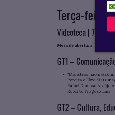
Terça-feira 
Videoteca | 7h30 à
Mesa de abertura:
Prof. Luiz
GT1 – Comunicação,
“Monstros não nascem, s
Pereira e Elize Matsuna
Rafael Damaso Araújo e 
Roberto Fragoso Lins.
GT2 – Cultura, Edu