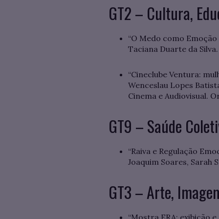
GT2 – Cultura, Edu
“O Medo como Emoção Pri
Taciana Duarte da Silva.
“Cineclube Ventura: mul
Wenceslau Lopes Batista
Cinema e Audiovisual. Or
GT9 – Saúde Coleti
“Raiva e Regulação Emoc
Joaquim Soares, Sarah So
GT3 – Arte, Image
“Mostra ERA: exibição e