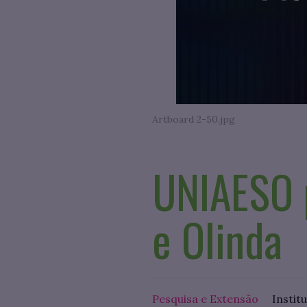
Artboard 2-50.jpg
UNIAESO 
e Olinda
Pesquisa e Extensão
Instit