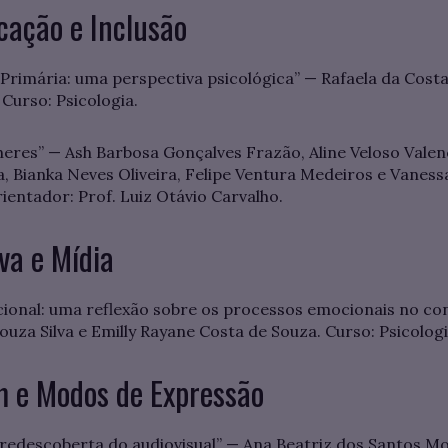
cação e Inclusão
mária: uma perspectiva psicológica” — Rafaela da Costa 
 Curso: Psicologia.
heres” — Ash Barbosa Gonçalves Frazão, Aline Veloso Valen
, Bianka Neves Oliveira, Felipe Ventura Medeiros e Vanes
ientador: Prof. Luiz Otávio Carvalho.
va e Mídia
ional: uma reflexão sobre os processos emocionais no con
uza Silva e Emilly Rayane Costa de Souza. Curso: Psicologi
m e Modos de Expressão
 redescoberta do audiovisual” — Ana Beatriz dos Santos 