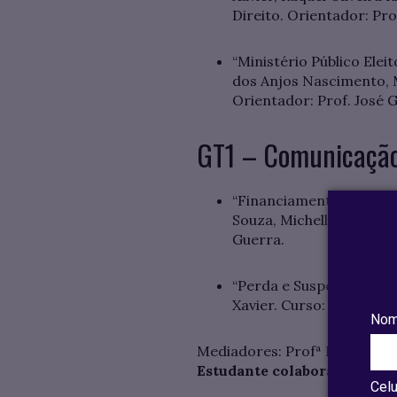
Direito. Orientador: Pro
“Ministério Público Elei
dos Anjos Nascimento, M
Orientador: Prof. José 
GT1 – Comunicação,
“Financiamento Eleitora
Souza, Michelle Lins, Ma
Guerra.
“Perda e Suspensão dos D
Xavier. Curso: Direito.
Nom
Mediadores: Profª Izabella Ba
Estudante colaboradora:
Evel
Celu