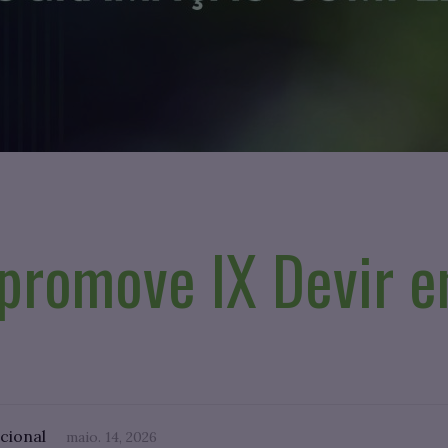
promove IX Devir e
ucional
maio. 14, 2026