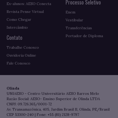
Processo Seletivo
Ex-alunos: AESO Conecta
Revista Pense Virtual
Enem
Como Chegar
Vestibular
Intercâmbio
Transferências
Contato
Portador de Diploma
Trabalhe Conosco
Ouvidoria Online
Fale Conosco
Olinda
UNIAESO - Centro Universitário AESO Barros Melo
Razão Social: AESO- Ensino Superior de Olinda LTDA
CNPJ: 09.726.365/0001-72
Av. Transamazônica, 405, Jardim Brasil II, Olinda, PE/Brasil
CEP 53300-240 | Fone: +55 (81) 2128-9797