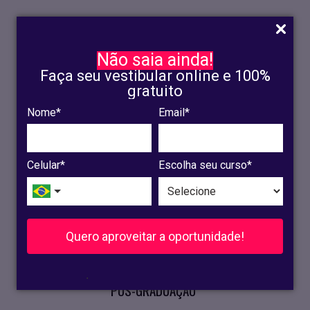
Não saia ainda!
Faça seu vestibular online e 100%
gratuito
Nome*
Email*
INSCRIÇÃO
OLINDA
Celular*
Escolha seu curso*
RECIFE
VESTIBULAR
Quero aproveitar a oportunidade!
CURSOS PRESENCIAIS
.
PÓS-GRADUAÇÃO