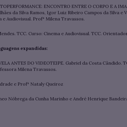
OTOPERFORMANCE: ENCONTRO ENTRE O CORPO E A IMAG
ães da Silva Ramos, Igor Luiz Ribeiro Campos da Silva e V
 e Audiovisual. Profª Milena Travassos.
endes. TCC. Curso: Cinema e Audiovisual. TCC. Orientador:
inguagens expandidas:
LA ANTES DO VIDEOTEIPE. Gabriel da Costa Cândido. TC
ofessora Milena Travassos.
ndrade e Profª Nataly Queiroz
heo Nóbrega da Cunha Marinho e André Henrique Bandeir