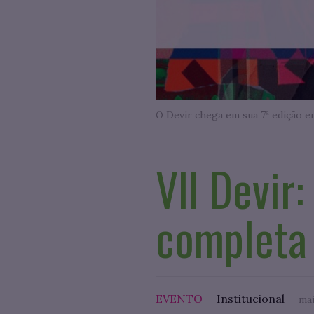
O Devir chega em sua 7ª edição e
VII Devir
completa 
EVENTO
Institucional
mai