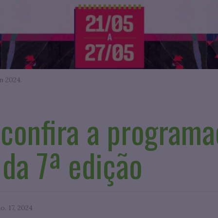
m 2024.
: confira a program
da 7ª edição
o. 17, 2024