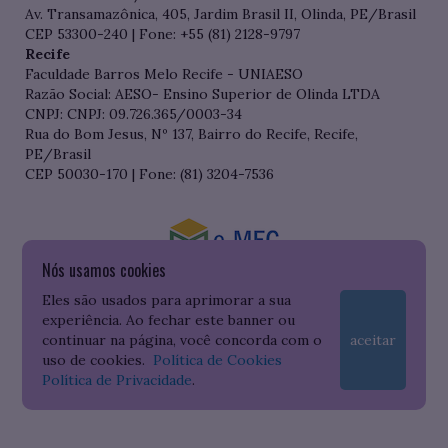
Av. Transamazônica, 405, Jardim Brasil II, Olinda, PE/Brasil
CEP 53300-240 | Fone: +55 (81) 2128-9797
Recife
Faculdade Barros Melo Recife - UNIAESO
Razão Social: AESO- Ensino Superior de Olinda LTDA
CNPJ: CNPJ: 09.726.365/0003-34
Rua do Bom Jesus, Nº 137, Bairro do Recife, Recife,
PE/Brasil
CEP 50030-170 | Fone: (81) 3204-7536
Nós usamos cookies
Consulte o cadastro da Instituição no Sistema do e-MEC
Eles são usados para aprimorar a sua
experiência. Ao fechar este banner ou
continuar na página, você concorda com o
aceitar
uso de cookies.
Política de Cookies
Política de Privacidade
.