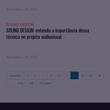
dezembro. 29, 2023
SOUND DESIGN
SOUND DESIGN: entenda a importância dessa
técnica no projeto audiovisual
dezembro. 29, 2023
Anterior
1
2
...
5
6
7
8
9
10
11
...
240
241
Próxima