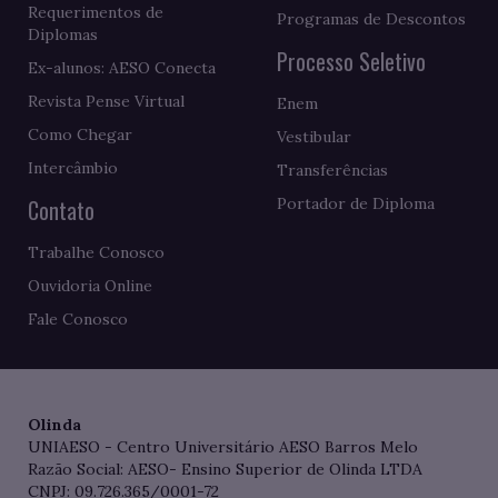
Requerimentos de
Programas de Descontos
Diplomas
Processo Seletivo
Ex-alunos: AESO Conecta
Revista Pense Virtual
Enem
Como Chegar
Vestibular
Intercâmbio
Transferências
Contato
Portador de Diploma
Trabalhe Conosco
Ouvidoria Online
Fale Conosco
Olinda
UNIAESO - Centro Universitário AESO Barros Melo
Razão Social: AESO- Ensino Superior de Olinda LTDA
CNPJ: 09.726.365/0001-72