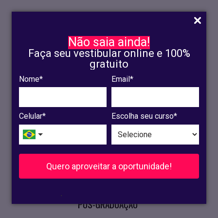
Não saia ainda!
Faça seu vestibular online e 100%
gratuito
Nome*
Email*
INSCRIÇÃO
OLINDA
Celular*
Escolha seu curso*
RECIFE
VESTIBULAR
Quero aproveitar a oportunidade!
CURSOS PRESENCIAIS
.
PÓS-GRADUAÇÃO