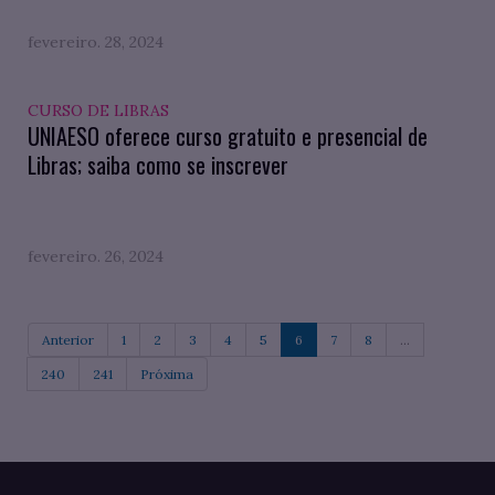
fevereiro. 28, 2024
CURSO DE LIBRAS
UNIAESO oferece curso gratuito e presencial de
Libras; saiba como se inscrever
fevereiro. 26, 2024
Anterior
1
2
3
4
5
6
7
8
...
240
241
Próxima