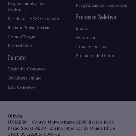
Requerimentos de
Programas de Descontos
Diplomas
Processo Seletivo
Ex-alunos: AESO Conecta
Revista Pense Virtual
Enem
Como Chegar
Vestibular
Intercâmbio
Transferências
Contato
Portador de Diploma
Trabalhe Conosco
Ouvidoria Online
Fale Conosco
Olinda
UNIAESO - Centro Universitário AESO Barros Melo
Razão Social: AESO- Ensino Superior de Olinda LTDA
CNPJ: 09.726.365/0001-72