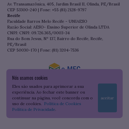
Av. Transamazônica, 405, Jardim Brasil II, Olinda, PE/Brasil
CEP 53300-240 | Fone: +55 (81) 2128-9797
Recife
Faculdade Barros Melo Recife - UNIAESO
Razão Social: AESO- Ensino Superior de Olinda LTDA
CNPJ: CNPJ: 09.726.365/0003-34
Rua do Bom Jesus, Nº 137, Bairro do Recife, Recife,
PE/Brasil
CEP 50030-170 | Fone: (81) 3204-7536
Nós usamos cookies
Consulte o cadastro da Instituição no Sistema do e-MEC
Eles são usados para aprimorar a sua
experiência. Ao fechar este banner ou
continuar na página, você concorda com o
aceitar
uso de cookies.
Política de Cookies
Política de Privacidade
.