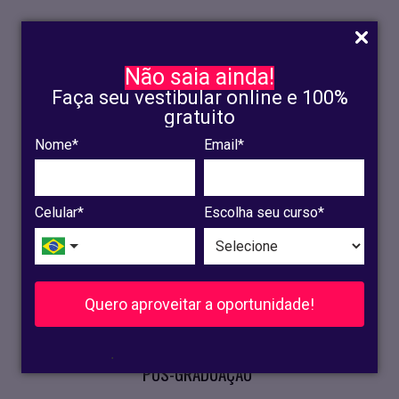
Não saia ainda!
Faça seu vestibular online e 100%
gratuito
Nome*
Email*
INSCRIÇÃO
OLINDA
Celular*
Escolha seu curso*
RECIFE
VESTIBULAR
Quero aproveitar a oportunidade!
CURSOS PRESENCIAIS
.
PÓS-GRADUAÇÃO