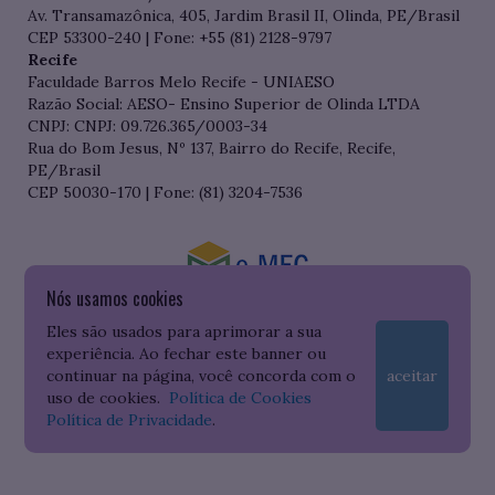
Av. Transamazônica, 405, Jardim Brasil II, Olinda, PE/Brasil
CEP 53300-240 | Fone: +55 (81) 2128-9797
Recife
Faculdade Barros Melo Recife - UNIAESO
Razão Social: AESO- Ensino Superior de Olinda LTDA
CNPJ: CNPJ: 09.726.365/0003-34
Rua do Bom Jesus, Nº 137, Bairro do Recife, Recife,
PE/Brasil
CEP 50030-170 | Fone: (81) 3204-7536
Nós usamos cookies
Consulte o cadastro da Instituição no Sistema do e-MEC
Eles são usados para aprimorar a sua
experiência. Ao fechar este banner ou
continuar na página, você concorda com o
aceitar
uso de cookies.
Política de Cookies
Política de Privacidade
.