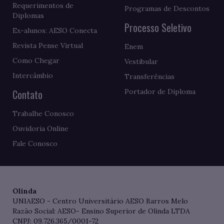
Requerimentos de
Programas de Descontos
Diplomas
Processo Seletivo
Ex-alunos: AESO Conecta
Revista Pense Virtual
Enem
Como Chegar
Vestibular
Intercâmbio
Transferências
Contato
Portador de Diploma
Trabalhe Conosco
Ouvidoria Online
Fale Conosco
Olinda
UNIAESO - Centro Universitário AESO Barros Melo
Razão Social: AESO- Ensino Superior de Olinda LTDA
CNPJ: 09.726.365/0001-72