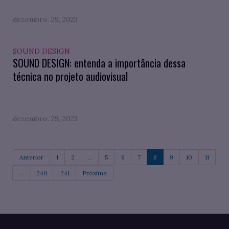
dezembro. 29, 2023
SOUND DESIGN
SOUND DESIGN: entenda a importância dessa
técnica no projeto audiovisual
dezembro. 29, 2023
Anterior
1
2
...
5
6
7
8
9
10
11
...
240
241
Próxima