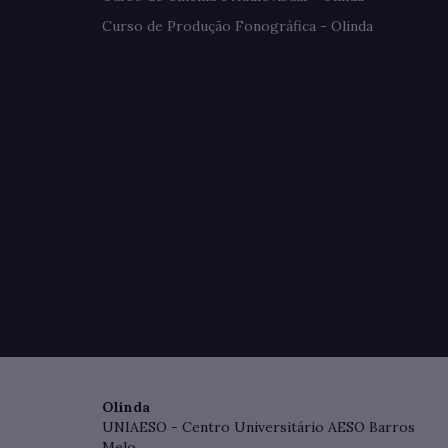
Curso de Produção Fonográfica - Olinda
Olinda
UNIAESO - Centro Universitário AESO Barros
Melo