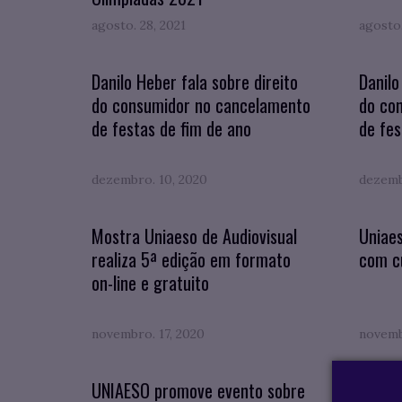
agosto. 28, 2021
agosto.
Danilo Heber fala sobre direito
Danilo
do consumidor no cancelamento
do co
de festas de fim de ano
de fes
dezembro. 10, 2020
dezemb
Mostra Uniaeso de Audiovisual
Uniaes
realiza 5ª edição em formato
com c
on-line e gratuito
novembro. 17, 2020
novemb
UNIAESO promove evento sobre
Por qu