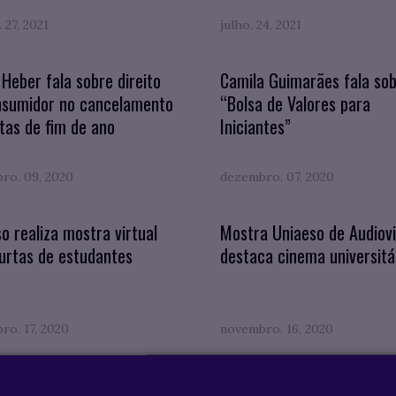
 27, 2021
julho. 24, 2021
 Heber fala sobre direito
Camila Guimarães fala so
nsumidor no cancelamento
“Bolsa de Valores para
tas de fim de ano
Iniciantes”
ro. 09, 2020
dezembro. 07, 2020
o realiza mostra virtual
Mostra Uniaeso de Audiovi
urtas de estudantes
destaca cinema universitá
ro. 17, 2020
novembro. 16, 2020
e as big techs ficaram
UNIAESO OFERECE BACHA