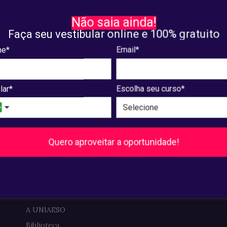
mais poderosas durante a
DE ODONTOLOGIA NO
VESTIBULAR 2020.2
Não saia ainda!
Faça seu vestibular online e 100% gratuito
 12, 2020
junho. 18, 2020
e*
Email*
8
...
128
129
Próxima
lar*
Escolha seu curso*
Quero aproveitar a oportunidade!
Pós-Graduação
Ver cursos
.
Institucional
A UNIAESO
Biblioteca