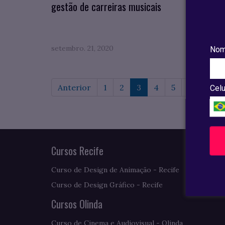
gestão de carreiras musicais
ainda 
crise?
setembro. 21, 2020
agosto.
Nom
Anterior
1
2
3
4
5
6
7
Celu
Cursos Recife
Curso de Design de Animação - Recife
Curso de Design Gráfico - Recife
Cursos Olinda
Curso de Cinema e Audiovisual - Olinda