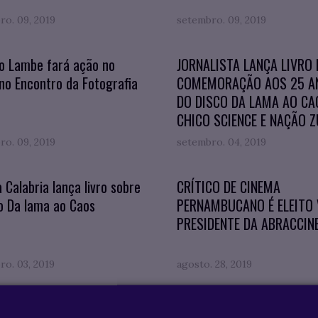
ro. 09, 2019
setembro. 09, 2019
o Lambe fará ação no
JORNALISTA LANÇA LIVRO
o Encontro da Fotografia
COMEMORAÇÃO AOS 25 A
DO DISCO DA LAMA AO CA
CHICO SCIENCE E NAÇÃO 
ro. 09, 2019
setembro. 04, 2019
 Calabria lança livro sobre
CRÍTICO DE CINEMA
o Da lama ao Caos
PERNAMBUCANO É ELEITO 
PRESIDENTE DA ABRACCIN
ro. 03, 2019
agosto. 28, 2019
DADE DE OLINDA PROMOVE
AESO-Barros Melo promov