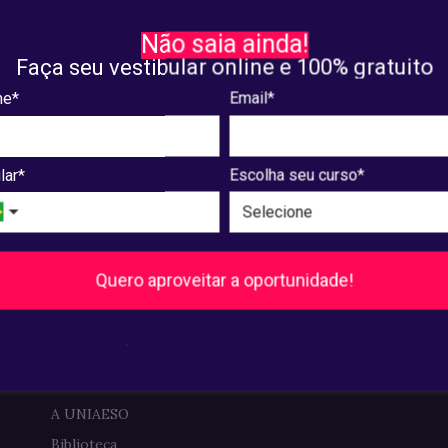
E SOBRE O CINEMA
curso de Comunicação e
Oratória
Não saia ainda!
Faça seu vestibular online e 100% gratuito
 28, 2019
agosto. 27, 2019
e*
Email*
9
10
11
...
128
129
Próxima
lar*
Escolha seu curso*
Quero aproveitar a oportunidade!
Pós-Graduação
Ver cursos
.
Institucional
A UNIAESO
Biblioteca