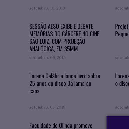
setembro. 10, 2019
setemb
SESSÃO AESO EXIBE E DEBATE
Projet
MEMÓRIAS DO CÁRCERE NO CINE
Pequen
SÃO LUIZ, COM PROJEÇÃO
ANALÓGICA, EM 35MM
setembro. 09, 2019
setemb
Lorena Calábria lança livro sobre
Lorena
25 anos do disco Da lama ao
o disc
caos
setembro. 03, 2019
setemb
Faculdade de Olinda promove
FACUL