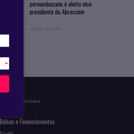
pernambucano é eleito vice-
presidente da Abraccine
agosto. 22, 2019
Imprensa
Clipagem Eletrônica
Notícias
Bolsas e Financiamentos
Prouni