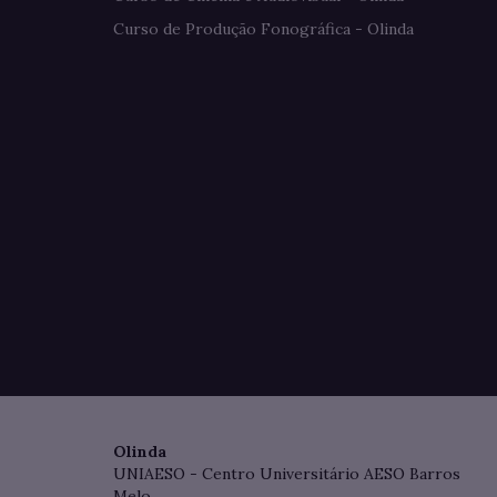
Curso de Produção Fonográfica - Olinda
Olinda
UNIAESO - Centro Universitário AESO Barros
Melo