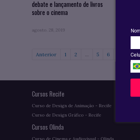
debate e lançamento de livros
DEBAT
sobre o cinema
agosto. 28, 2019
agosto.
Nom
Anterior
1
2
...
5
6
7
8
Celu
Cursos Recife
Curso de Design de Animação - Recife
Curso de Design Gráfico - Recife
Cursos Olinda
Curso de Cinema e Audiovisual - Olinda