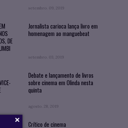
setembro. 09, 2019
 EM
Jornalista carioca lança livro em
NOS
homenagem ao manguebeat
OS, DE
ZUMBI
setembro. 03, 2019
Debate e lançamento de livros
VICE-
sobre cinema em Olinda nesta
E
quinta
agosto. 28, 2019
e
Crítico de cinema