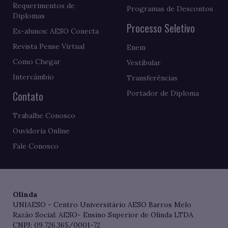
Requerimentos de
Programas de Descontos
Diplomas
Processo Seletivo
Ex-alunos: AESO Conecta
Revista Pense Virtual
Enem
Como Chegar
Vestibular
Intercâmbio
Transferências
Contato
Portador de Diploma
Trabalhe Conosco
Ouvidoria Online
Fale Conosco
Olinda
UNIAESO - Centro Universitário AESO Barros Melo
Razão Social: AESO- Ensino Superior de Olinda LTDA
CNPJ: 09.726.365/0001-72