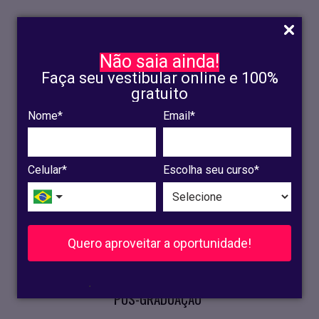
Não saia ainda!
Faça seu vestibular online e 100%
gratuito
Nome*
Email*
INSCRIÇÃO
OLINDA
Celular*
Escolha seu curso*
RECIFE
VESTIBULAR
Quero aproveitar a oportunidade!
CURSOS PRESENCIAIS
.
PÓS-GRADUAÇÃO