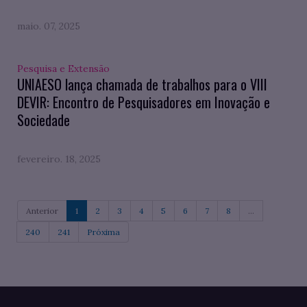
maio. 07, 2025
Pesquisa e Extensão
UNIAESO lança chamada de trabalhos para o VIII
DEVIR: Encontro de Pesquisadores em Inovação e
Sociedade
fevereiro. 18, 2025
Anterior
1
2
3
4
5
6
7
8
...
240
241
Próxima