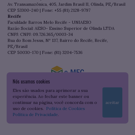
Av. Transamazônica, 405, Jardim Brasil II, Olinda, PE/Brasil
CEP 53300-240 | Fone: +55 (81) 2128-9797
Recife
Faculdade Barros Melo Recife - UNIAESO
Razão Social: AESO- Ensino Superior de Olinda LTDA
CNPJ: CNPJ: 09.726.365/0003-34
Rua do Bom Jesus, Nº 137, Bairro do Recife, Recife,
PE/Brasil
CEP 50030-170 | Fone: (81) 3204-7536
Nós usamos cookies
Consulte o cadastro da Instituição no Sistema do e-MEC
Eles são usados para aprimorar a sua
experiência. Ao fechar este banner ou
continuar na página, você concorda com o
aceitar
uso de cookies.
Política de Cookies
Política de Privacidade
.