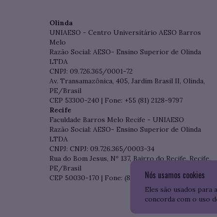
Olinda
UNIAESO - Centro Universitário AESO Barros
Melo
Razão Social: AESO- Ensino Superior de Olinda
LTDA
CNPJ: 09.726.365/0001-72
Av. Transamazônica, 405, Jardim Brasil II, Olinda,
PE/Brasil
CEP 53300-240 | Fone: +55 (81) 2128-9797
Recife
Faculdade Barros Melo Recife - UNIAESO
Razão Social: AESO- Ensino Superior de Olinda
LTDA
CNPJ: CNPJ: 09.726.365/0003-34
Rua do Bom Jesus, Nº 137, Bairro do Recife, Recife,
PE/Brasil
Nós usamos cookies
CEP 50030-170 | Fone: (81) 3204-7536
Eles são usados para 
concorda com o uso d