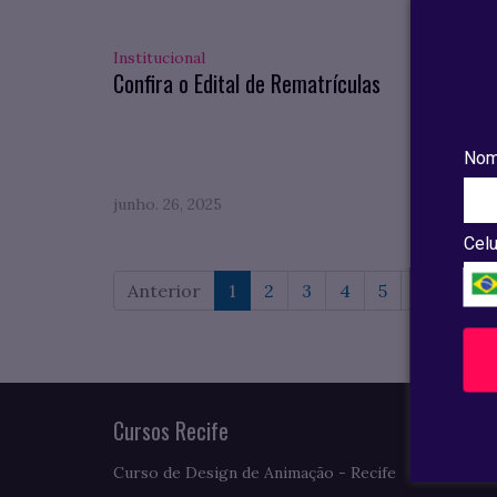
Institucional
Pesqui
Confira o Edital de Rematrículas
Confi
compl
do VII
Nom
junho. 26, 2025
maio. 0
Celu
Anterior
1
2
3
4
5
6
7
Cursos Recife
Curso de Design de Animação - Recife