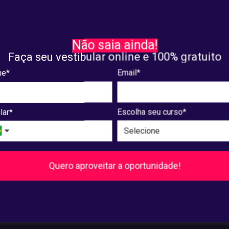
sa e Extensão
Pesquisa e Extensão
ra a programação
Confira a lista com trabal
Não saia ainda!
eta para as apresentações
aprovados para apresenta
Faça seu vestibular online e 100% gratuito
I Devir
VIII Devir
e*
Email*
8, 2025
maio. 07, 2025
lar*
Escolha seu curso*
8
...
240
241
Próxima
Quero aproveitar a oportunidade!
Pós-Graduação
.
Ver cursos