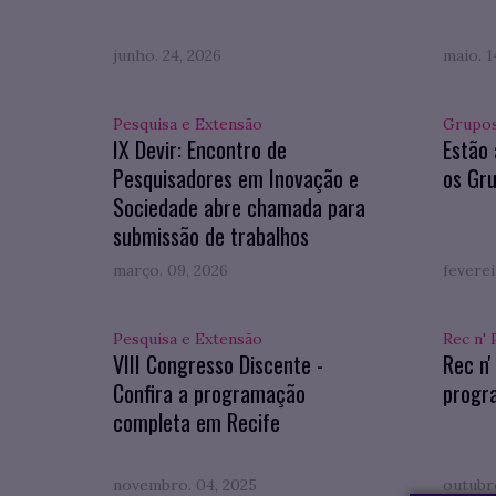
junho. 24, 2026
maio. 1
Pesquisa e Extensão
Grupos
IX Devir: Encontro de
Estão 
Pesquisadores em Inovação e
os Gru
Sociedade abre chamada para
submissão de trabalhos
março. 09, 2026
feverei
Pesquisa e Extensão
Rec n' 
VIII Congresso Discente -
Rec n'
Confira a programação
progr
completa em Recife
novembro. 04, 2025
outubro