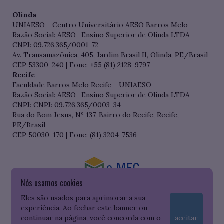
Olinda
UNIAESO - Centro Universitário AESO Barros Melo
Razão Social: AESO- Ensino Superior de Olinda LTDA
CNPJ: 09.726.365/0001-72
Av. Transamazônica, 405, Jardim Brasil II, Olinda, PE/Brasil
CEP 53300-240 | Fone: +55 (81) 2128-9797
Recife
Faculdade Barros Melo Recife - UNIAESO
Razão Social: AESO- Ensino Superior de Olinda LTDA
CNPJ: CNPJ: 09.726.365/0003-34
Rua do Bom Jesus, Nº 137, Bairro do Recife, Recife,
PE/Brasil
CEP 50030-170 | Fone: (81) 3204-7536
Nós usamos cookies
Consulte o cadastro da Instituição no Sistema do e-MEC
Eles são usados para aprimorar a sua
experiência. Ao fechar este banner ou
continuar na página, você concorda com o
aceitar