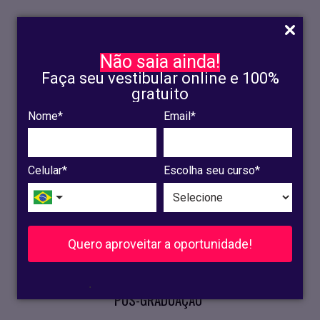
Não saia ainda!
Faça seu vestibular online e 100%
gratuito
Nome*
Email*
INSCRIÇÃO
OLINDA
Celular*
Escolha seu curso*
RECIFE
VESTIBULAR
Quero aproveitar a oportunidade!
CURSOS PRESENCIAIS
.
PÓS-GRADUAÇÃO