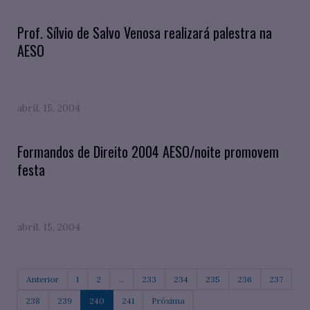
Prof. Sílvio de Salvo Venosa realizará palestra na
AESO
abril. 15, 2004
Formandos de Direito 2004 AESO/noite promovem
festa
abril. 15, 2004
Anterior
1
2
...
233
234
235
236
237
238
239
240
241
Próxima