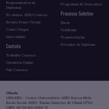
Requerimentos de
Programas de Descontos
Diplomas
Processo Seletivo
Ex-alunos: AESO Conecta
Revista Pense Virtual
Enem
Como Chegar
Vestibular
Intercâmbio
Transferências
Contato
Portador de Diploma
Trabalhe Conosco
Ouvidoria Online
Fale Conosco
Olinda
UNIAESO - Centro Universitário AESO Barros Melo
Razão Social: AESO- Ensino Superior de Olinda LTDA
CNPJ: 09.726.365/0001-72