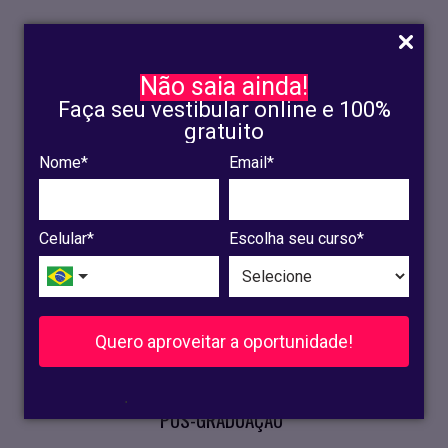
Não saia ainda!
Faça seu vestibular online e 100%
gratuito
Nome*
Email*
INSCRIÇÃO
OLINDA
Celular*
Escolha seu curso*
RECIFE
VESTIBULAR
Quero aproveitar a oportunidade!
CURSOS PRESENCIAIS
.
PÓS-GRADUAÇÃO