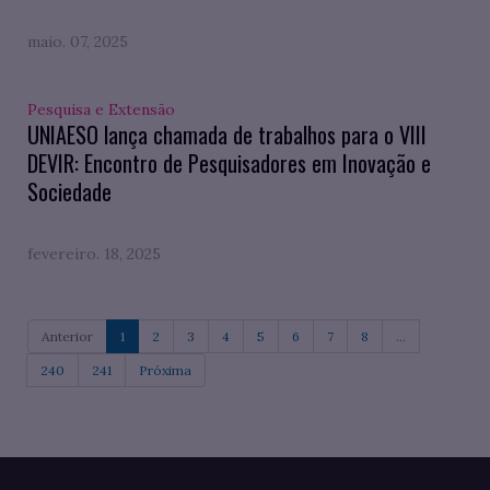
maio. 07, 2025
Pesquisa e Extensão
UNIAESO lança chamada de trabalhos para o VIII
DEVIR: Encontro de Pesquisadores em Inovação e
Sociedade
fevereiro. 18, 2025
Anterior
1
2
3
4
5
6
7
8
...
240
241
Próxima