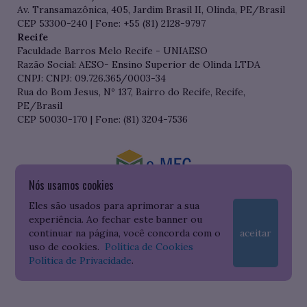
Av. Transamazônica, 405, Jardim Brasil II, Olinda, PE/Brasil
CEP 53300-240 | Fone: +55 (81) 2128-9797
Recife
Faculdade Barros Melo Recife - UNIAESO
Razão Social: AESO- Ensino Superior de Olinda LTDA
CNPJ: CNPJ: 09.726.365/0003-34
Rua do Bom Jesus, Nº 137, Bairro do Recife, Recife,
PE/Brasil
CEP 50030-170 | Fone: (81) 3204-7536
Nós usamos cookies
Consulte o cadastro da Instituição no Sistema do e-MEC
Eles são usados para aprimorar a sua
experiência. Ao fechar este banner ou
continuar na página, você concorda com o
aceitar
uso de cookies.
Política de Cookies
Política de Privacidade
.