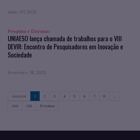
maio. 07, 2025
Pesquisa e Extensão
UNIAESO lança chamada de trabalhos para o VIII
DEVIR: Encontro de Pesquisadores em Inovação e
Sociedade
fevereiro. 18, 2025
Anterior
1
2
3
4
5
6
7
8
...
240
241
Próxima