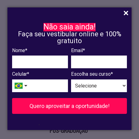
Não saia ainda!
Faça seu vestibular online e 100%
gratuito
Nome*
Email*
INSCRIÇÃO
OLINDA
Celular*
Escolha seu curso*
RECIFE
VESTIBULAR
Quero aproveitar a oportunidade!
CURSOS PRESENCIAIS
.
PÓS-GRADUAÇÃO