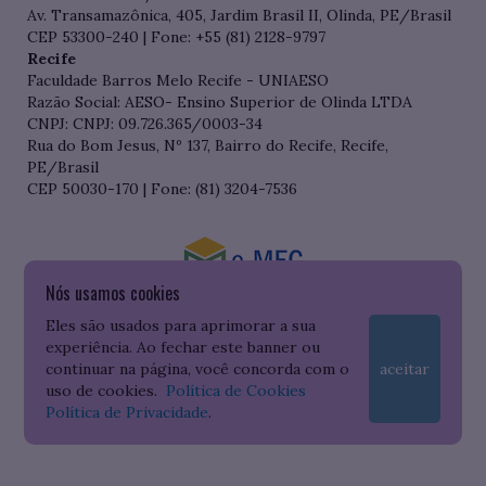
Av. Transamazônica, 405, Jardim Brasil II, Olinda, PE/Brasil
CEP 53300-240 | Fone: +55 (81) 2128-9797
Recife
Faculdade Barros Melo Recife - UNIAESO
Razão Social: AESO- Ensino Superior de Olinda LTDA
CNPJ: CNPJ: 09.726.365/0003-34
Rua do Bom Jesus, Nº 137, Bairro do Recife, Recife,
PE/Brasil
CEP 50030-170 | Fone: (81) 3204-7536
Nós usamos cookies
Consulte o cadastro da Instituição no Sistema do e-MEC
Eles são usados para aprimorar a sua
experiência. Ao fechar este banner ou
continuar na página, você concorda com o
aceitar
uso de cookies.
Política de Cookies
Política de Privacidade
.