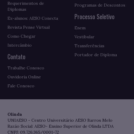
Requerimentos de
Programas de Descontos
Diplomas
Processo Seletivo
Ex-alunos: AESO Conecta
Revista Pense Virtual
Enem
Como Chegar
Vestibular
Intercâmbio
Transferências
Contato
Portador de Diploma
Trabalhe Conosco
Ouvidoria Online
Fale Conosco
Olinda
UNIAESO - Centro Universitário AESO Barros Melo
Razão Social: AESO- Ensino Superior de Olinda LTDA
CNPJ: 09.726.365/0001-72