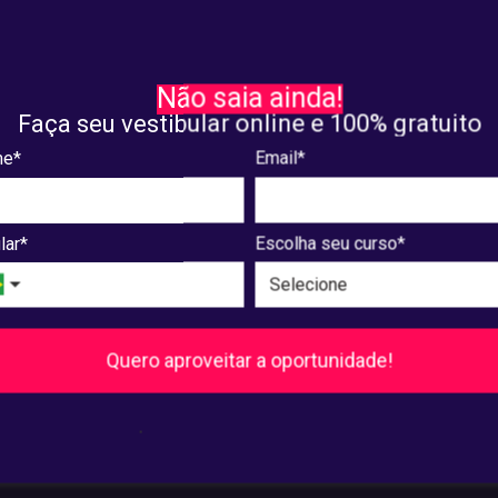
sa e Extensão
Pesquisa e Extensão
ra a programação
Confira a lista com trabal
Não saia ainda!
eta para as apresentações
aprovados para apresenta
Faça seu vestibular online e 100% gratuito
I Devir
VIII Devir
e*
Email*
8, 2025
maio. 07, 2025
lar*
Escolha seu curso*
8
...
240
241
Próxima
Quero aproveitar a oportunidade!
Pós-Graduação
.
Ver cursos