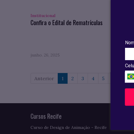
Institucional
Pesqui
Confira o Edital de Rematrículas
Confi
compl
do VII
Nom
junho. 26, 2025
maio. 0
Celu
Anterior
1
2
3
4
5
6
7
Cursos Recife
Curso de Design de Animação - Recife