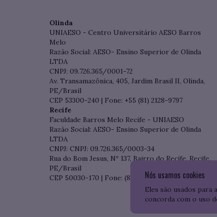
Olinda
UNIAESO - Centro Universitário AESO Barros
Melo
Razão Social: AESO- Ensino Superior de Olinda
LTDA
CNPJ: 09.726.365/0001-72
Av. Transamazônica, 405, Jardim Brasil II, Olinda,
PE/Brasil
CEP 53300-240 | Fone: +55 (81) 2128-9797
Recife
Faculdade Barros Melo Recife - UNIAESO
Razão Social: AESO- Ensino Superior de Olinda
LTDA
CNPJ: CNPJ: 09.726.365/0003-34
Rua do Bom Jesus, Nº 137, Bairro do Recife, Recife,
PE/Brasil
Nós usamos cookies
CEP 50030-170 | Fone: (81) 3204-7536
Eles são usados para 
concorda com o uso d