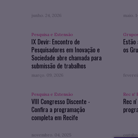
junho. 24, 2026
maio. 1
Pesquisa e Extensão
Grupos
IX Devir: Encontro de
Estão 
Pesquisadores em Inovação e
os Gru
Sociedade abre chamada para
submissão de trabalhos
março. 09, 2026
feverei
Pesquisa e Extensão
Rec n' 
VIII Congresso Discente -
Rec n'
Confira a programação
progr
completa em Recife
novembro. 04, 2025
outubro