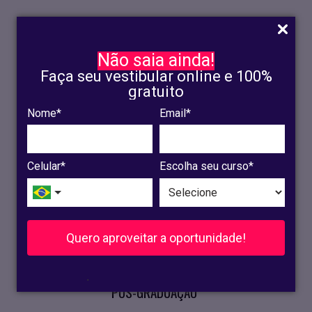
Não saia ainda!
Faça seu vestibular online e 100%
gratuito
Nome*
Email*
INSCRIÇÃO
OLINDA
Celular*
Escolha seu curso*
RECIFE
VESTIBULAR
Quero aproveitar a oportunidade!
CURSOS PRESENCIAIS
.
PÓS-GRADUAÇÃO