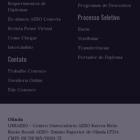
Requerimentos de
Programas de Descontos
Diplomas
Processo Seletivo
Ex-alunos: AESO Conecta
Revista Pense Virtual
Enem
Como Chegar
Vestibular
Intercâmbio
Transferências
Contato
Portador de Diploma
Trabalhe Conosco
Ouvidoria Online
Fale Conosco
Olinda
UNIAESO - Centro Universitário AESO Barros Melo
Razão Social: AESO- Ensino Superior de Olinda LTDA
CNPJ: 09.726.365/0001-72