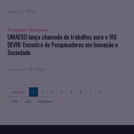
maio. 07, 2025
Pesquisa e Extensão
UNIAESO lança chamada de trabalhos para o VIII
DEVIR: Encontro de Pesquisadores em Inovação e
Sociedade
fevereiro. 18, 2025
Anterior
1
2
3
4
5
6
7
8
...
240
241
Próxima