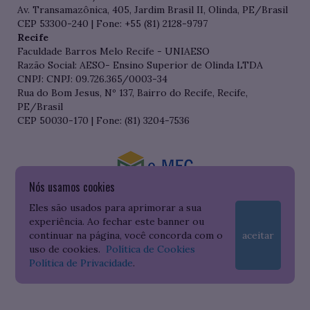
Av. Transamazônica, 405, Jardim Brasil II, Olinda, PE/Brasil
CEP 53300-240 | Fone: +55 (81) 2128-9797
Recife
Faculdade Barros Melo Recife - UNIAESO
Razão Social: AESO- Ensino Superior de Olinda LTDA
CNPJ: CNPJ: 09.726.365/0003-34
Rua do Bom Jesus, Nº 137, Bairro do Recife, Recife,
PE/Brasil
CEP 50030-170 | Fone: (81) 3204-7536
Nós usamos cookies
Consulte o cadastro da Instituição no Sistema do e-MEC
Eles são usados para aprimorar a sua
experiência. Ao fechar este banner ou
continuar na página, você concorda com o
aceitar
uso de cookies.
Política de Cookies
Política de Privacidade
.