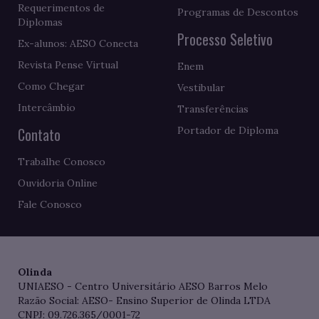
Requerimentos de
Programas de Descontos
Diplomas
Processo Seletivo
Ex-alunos: AESO Conecta
Revista Pense Virtual
Enem
Como Chegar
Vestibular
Intercâmbio
Transferências
Contato
Portador de Diploma
Trabalhe Conosco
Ouvidoria Online
Fale Conosco
Olinda
UNIAESO - Centro Universitário AESO Barros Melo
Razão Social: AESO- Ensino Superior de Olinda LTDA
CNPJ: 09.726.365/0001-72