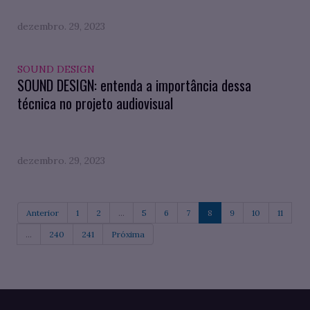
dezembro. 29, 2023
SOUND DESIGN
SOUND DESIGN: entenda a importância dessa
técnica no projeto audiovisual
dezembro. 29, 2023
Anterior
1
2
...
5
6
7
8
9
10
11
...
240
241
Próxima