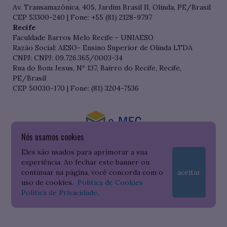
Av. Transamazônica, 405, Jardim Brasil II, Olinda, PE/Brasil
CEP 53300-240 | Fone: +55 (81) 2128-9797
Recife
Faculdade Barros Melo Recife - UNIAESO
Razão Social: AESO- Ensino Superior de Olinda LTDA
CNPJ: CNPJ: 09.726.365/0003-34
Rua do Bom Jesus, Nº 137, Bairro do Recife, Recife,
PE/Brasil
CEP 50030-170 | Fone: (81) 3204-7536
Nós usamos cookies
Consulte o cadastro da Instituição no Sistema do e-MEC
Eles são usados para aprimorar a sua
experiência. Ao fechar este banner ou
continuar na página, você concorda com o
aceitar
uso de cookies.
Política de Cookies
Política de Privacidade
.