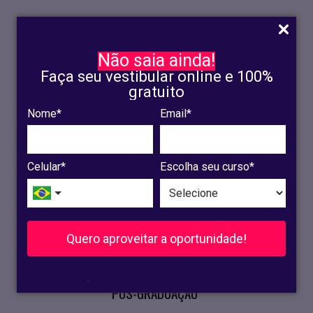
Não saia ainda!
Faça seu vestibular online e 100%
gratuito
Nome*
Email*
INSCRIÇÃO
OLINDA
Celular*
Escolha seu curso*
RECIFE
VESTIBULAR
Quero aproveitar a oportunidade!
CURSOS PRESENCIAIS
.
PÓS-GRADUAÇÃO