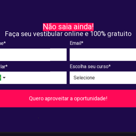
sa e Extensão
Pesquisa e Extensão
ra a programação
Confira a lista com trabal
Não saia ainda!
eta para as apresentações
aprovados para apresenta
Faça seu vestibular online e 100% gratuito
I Devir
VIII Devir
e*
Email*
8, 2025
maio. 07, 2025
lar*
Escolha seu curso*
8
...
240
241
Próxima
Quero aproveitar a oportunidade!
Pós-Graduação
.
Ver cursos