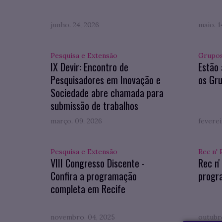
junho. 24, 2026
maio. 1
Pesquisa e Extensão
Grupos
IX Devir: Encontro de
Estão 
Pesquisadores em Inovação e
os Gru
Sociedade abre chamada para
submissão de trabalhos
março. 09, 2026
feverei
Pesquisa e Extensão
Rec n' 
VIII Congresso Discente -
Rec n'
Confira a programação
progr
completa em Recife
novembro. 04, 2025
outubro