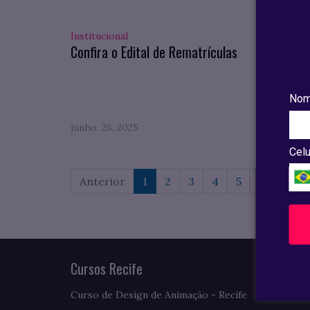
Institucional
Pesqui
Confira o Edital de Rematrículas
Confi
compl
do VII
Nom
junho. 26, 2025
maio. 0
Celu
Anterior
1
2
3
4
5
6
7
Cursos Recife
Curso de Design de Animação - Recife