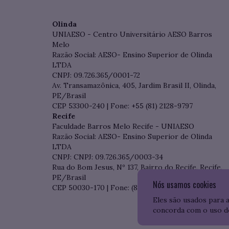
Olinda
UNIAESO - Centro Universitário AESO Barros
Melo
Razão Social: AESO- Ensino Superior de Olinda
LTDA
CNPJ: 09.726.365/0001-72
Av. Transamazônica, 405, Jardim Brasil II, Olinda,
PE/Brasil
CEP 53300-240 | Fone: +55 (81) 2128-9797
Recife
Faculdade Barros Melo Recife - UNIAESO
Razão Social: AESO- Ensino Superior de Olinda
LTDA
CNPJ: CNPJ: 09.726.365/0003-34
Rua do Bom Jesus, Nº 137, Bairro do Recife, Recife,
PE/Brasil
Nós usamos cookies
CEP 50030-170 | Fone: (81) 3204-7536
Eles são usados para 
concorda com o uso d