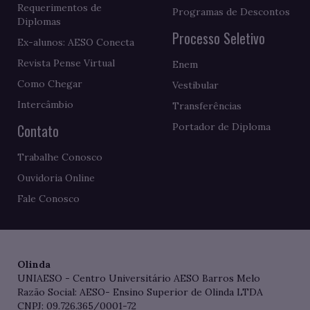
Requerimentos de
Programas de Descontos
Diplomas
Processo Seletivo
Ex-alunos: AESO Conecta
Revista Pense Virtual
Enem
Como Chegar
Vestibular
Intercâmbio
Transferências
Contato
Portador de Diploma
Trabalhe Conosco
Ouvidoria Online
Fale Conosco
Olinda
UNIAESO - Centro Universitário AESO Barros Melo
Razão Social: AESO- Ensino Superior de Olinda LTDA
CNPJ: 09.726.365/0001-72