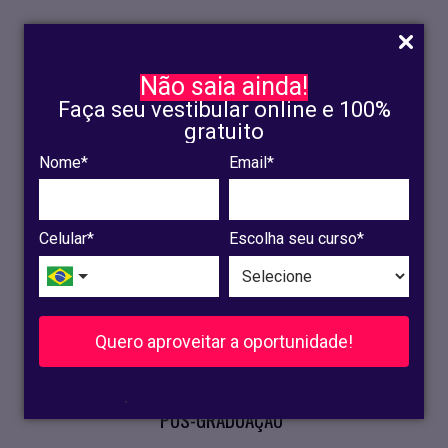
Não saia ainda!
Faça seu vestibular online e 100%
gratuito
Nome*
Email*
INSCRIÇÃO
OLINDA
Celular*
Escolha seu curso*
RECIFE
VESTIBULAR
Quero aproveitar a oportunidade!
CURSOS PRESENCIAIS
.
PÓS-GRADUAÇÃO