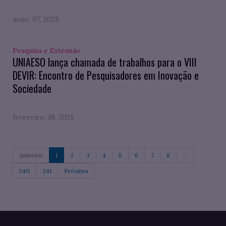
maio. 07, 2025
Pesquisa e Extensão
UNIAESO lança chamada de trabalhos para o VIII
DEVIR: Encontro de Pesquisadores em Inovação e
Sociedade
fevereiro. 18, 2025
Anterior
1
2
3
4
5
6
7
8
...
240
241
Próxima