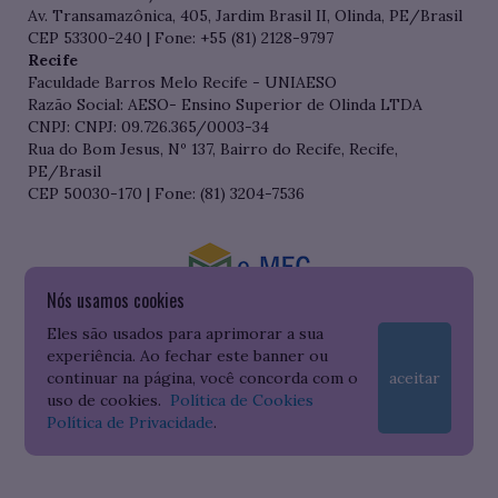
Av. Transamazônica, 405, Jardim Brasil II, Olinda, PE/Brasil
CEP 53300-240 | Fone: +55 (81) 2128-9797
Recife
Faculdade Barros Melo Recife - UNIAESO
Razão Social: AESO- Ensino Superior de Olinda LTDA
CNPJ: CNPJ: 09.726.365/0003-34
Rua do Bom Jesus, Nº 137, Bairro do Recife, Recife,
PE/Brasil
CEP 50030-170 | Fone: (81) 3204-7536
Nós usamos cookies
Consulte o cadastro da Instituição no Sistema do e-MEC
Eles são usados para aprimorar a sua
experiência. Ao fechar este banner ou
continuar na página, você concorda com o
aceitar
uso de cookies.
Política de Cookies
Política de Privacidade
.