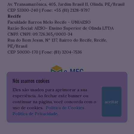
Av. Transamazônica, 405, Jardim Brasil II, Olinda, PE/Brasil
CEP 53300-240 | Fone: +55 (81) 2128-9797
Recife
Faculdade Barros Melo Recife - UNIAESO
Razão Social: AESO- Ensino Superior de Olinda LTDA
CNPJ: CNPJ: 09.726.365/0003-34
Rua do Bom Jesus, Nº 137, Bairro do Recife, Recife,
PE/Brasil
CEP 50030-170 | Fone: (81) 3204-7536
Nós usamos cookies
Consulte o cadastro da Instituição no Sistema do e-MEC
Eles são usados para aprimorar a sua
experiência. Ao fechar este banner ou
continuar na página, você concorda com o
aceitar
uso de cookies.
Política de Cookies
Política de Privacidade
.