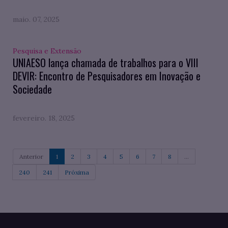
maio. 07, 2025
Pesquisa e Extensão
UNIAESO lança chamada de trabalhos para o VIII
DEVIR: Encontro de Pesquisadores em Inovação e
Sociedade
fevereiro. 18, 2025
Anterior
1
2
3
4
5
6
7
8
...
240
241
Próxima