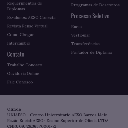
Requerimentos de
Programas de Descontos
Diplomas
Processo Seletivo
Ex-alunos: AESO Conecta
Revista Pense Virtual
Enem
Como Chegar
Vestibular
Intercâmbio
Transferências
Contato
Portador de Diploma
Trabalhe Conosco
Ouvidoria Online
Fale Conosco
Olinda
UNIAESO - Centro Universitário AESO Barros Melo
Razão Social: AESO- Ensino Superior de Olinda LTDA
CNPJ: 09.726.365/0001-72