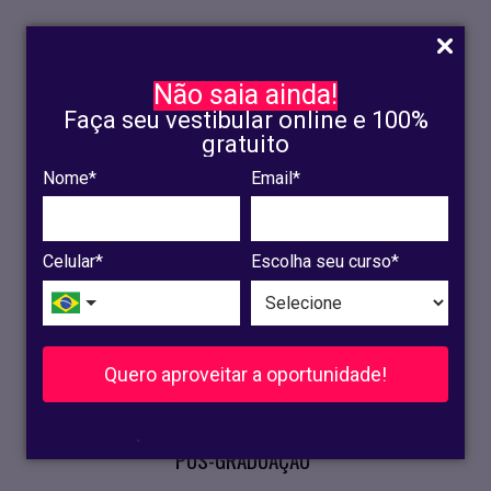
Não saia ainda!
Faça seu vestibular online e 100%
gratuito
Nome*
Email*
INSCRIÇÃO
OLINDA
Celular*
Escolha seu curso*
RECIFE
VESTIBULAR
Quero aproveitar a oportunidade!
CURSOS PRESENCIAIS
.
PÓS-GRADUAÇÃO