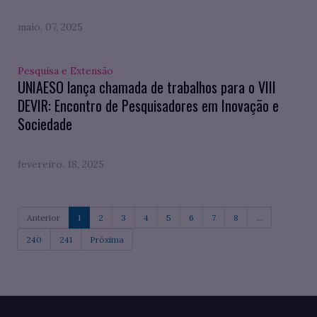
maio. 07, 2025
Pesquisa e Extensão
UNIAESO lança chamada de trabalhos para o VIII
DEVIR: Encontro de Pesquisadores em Inovação e
Sociedade
fevereiro. 18, 2025
Anterior
1
2
3
4
5
6
7
8
...
240
241
Próxima