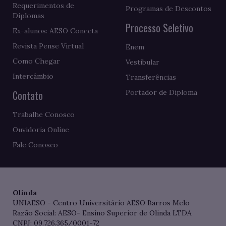
Requerimentos de
Programas de Descontos
Diplomas
Processo Seletivo
Ex-alunos: AESO Conecta
Revista Pense Virtual
Enem
Como Chegar
Vestibular
Intercâmbio
Transferências
Contato
Portador de Diploma
Trabalhe Conosco
Ouvidoria Online
Fale Conosco
Olinda
UNIAESO - Centro Universitário AESO Barros Melo
Razão Social: AESO- Ensino Superior de Olinda LTDA
CNPJ: 09.726.365/0001-72