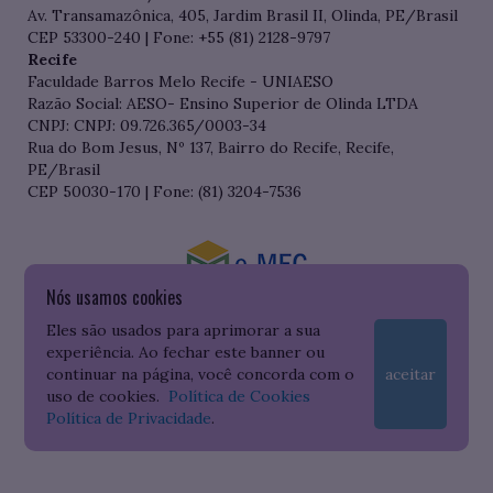
Av. Transamazônica, 405, Jardim Brasil II, Olinda, PE/Brasil
CEP 53300-240 | Fone: +55 (81) 2128-9797
Recife
Faculdade Barros Melo Recife - UNIAESO
Razão Social: AESO- Ensino Superior de Olinda LTDA
CNPJ: CNPJ: 09.726.365/0003-34
Rua do Bom Jesus, Nº 137, Bairro do Recife, Recife,
PE/Brasil
CEP 50030-170 | Fone: (81) 3204-7536
Nós usamos cookies
Consulte o cadastro da Instituição no Sistema do e-MEC
Eles são usados para aprimorar a sua
experiência. Ao fechar este banner ou
continuar na página, você concorda com o
aceitar
uso de cookies.
Política de Cookies
Política de Privacidade
.