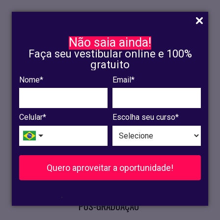
Não saia ainda!
Faça seu vestibular online e 100%
gratuito
Nome*
Email*
INSCRIÇÃO
OLINDA
Celular*
Escolha seu curso*
RECIFE
VESTIBULAR
Quero aproveitar a oportunidade!
CURSOS PRESENCIAIS
.
PÓS-GRADUAÇÃO