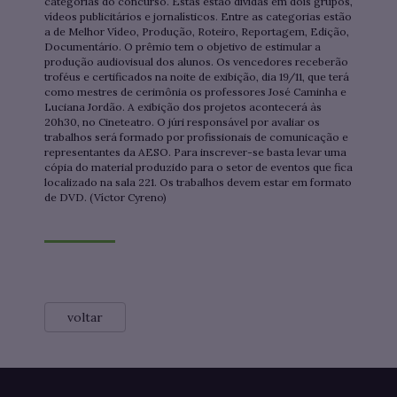
categorias do concurso. Estas estão dividas em dois grupos,
vídeos publicitários e jornalísticos. Entre as categorias estão
a de Melhor Vídeo, Produção, Roteiro, Reportagem, Edição,
Documentário. O prêmio tem o objetivo de estimular a
produção audiovisual dos alunos. Os vencedores receberão
troféus e certificados na noite de exibição, dia 19/11, que terá
como mestres de cerimônia os professores José Caminha e
Luciana Jordão. A exibição dos projetos acontecerá às
20h30, no Cineteatro. O júri responsável por avaliar os
trabalhos será formado por profissionais de comunicação e
representantes da AESO. Para inscrever-se basta levar uma
cópia do material produzido para o setor de eventos que fica
localizado na sala 221. Os trabalhos devem estar em formato
de DVD. (Víctor Cyreno)
voltar