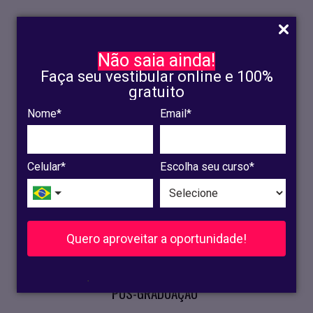
Não saia ainda!
Faça seu vestibular online e 100%
gratuito
Nome*
Email*
INSCRIÇÃO
OLINDA
Celular*
Escolha seu curso*
RECIFE
VESTIBULAR
Quero aproveitar a oportunidade!
CURSOS PRESENCIAIS
.
PÓS-GRADUAÇÃO