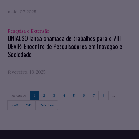
maio. 07, 2025
Pesquisa e Extensão
UNIAESO lança chamada de trabalhos para o VIII
DEVIR: Encontro de Pesquisadores em Inovação e
Sociedade
fevereiro. 18, 2025
Anterior
1
2
3
4
5
6
7
8
...
240
241
Próxima