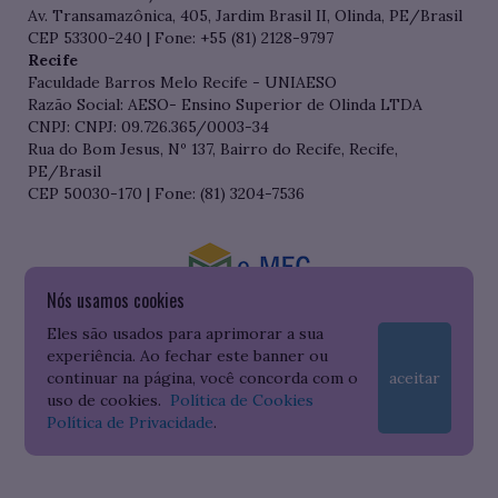
Av. Transamazônica, 405, Jardim Brasil II, Olinda, PE/Brasil
CEP 53300-240 | Fone: +55 (81) 2128-9797
Recife
Faculdade Barros Melo Recife - UNIAESO
Razão Social: AESO- Ensino Superior de Olinda LTDA
CNPJ: CNPJ: 09.726.365/0003-34
Rua do Bom Jesus, Nº 137, Bairro do Recife, Recife,
PE/Brasil
CEP 50030-170 | Fone: (81) 3204-7536
Nós usamos cookies
Consulte o cadastro da Instituição no Sistema do e-MEC
Eles são usados para aprimorar a sua
experiência. Ao fechar este banner ou
continuar na página, você concorda com o
aceitar
uso de cookies.
Política de Cookies
Política de Privacidade
.