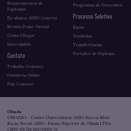
Requerimentos de
Programas de Descontos
Diplomas
Processo Seletivo
Ex-alunos: AESO Conecta
Revista Pense Virtual
Enem
Como Chegar
Vestibular
Intercâmbio
Transferências
Contato
Portador de Diploma
Trabalhe Conosco
Ouvidoria Online
Fale Conosco
Olinda
UNIAESO - Centro Universitário AESO Barros Melo
Razão Social: AESO- Ensino Superior de Olinda LTDA
CNPJ: 09.726.365/0001-72