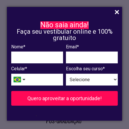
Não saia ainda!
Faça seu vestibular online e 100%
gratuito
Nome*
Email*
INSCRIÇÃO
OLINDA
Celular*
Escolha seu curso*
RECIFE
VESTIBULAR
Quero aproveitar a oportunidade!
CURSOS PRESENCIAIS
.
PÓS-GRADUAÇÃO