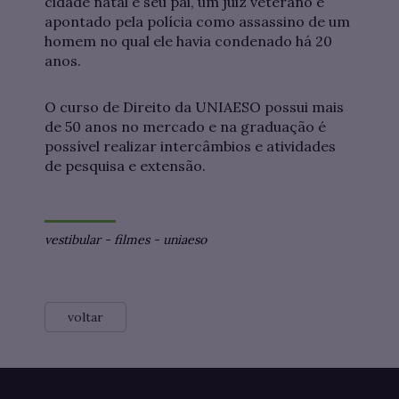
cidade natal e seu pai, um juiz veterano é
apontado pela polícia como assassino de um
homem no qual ele havia condenado há 20
anos.
O curso de Direito da UNIAESO possui mais
de 50 anos no mercado e na graduação é
possível realizar intercâmbios e atividades
de pesquisa e extensão.
vestibular
-
filmes
-
uniaeso
voltar