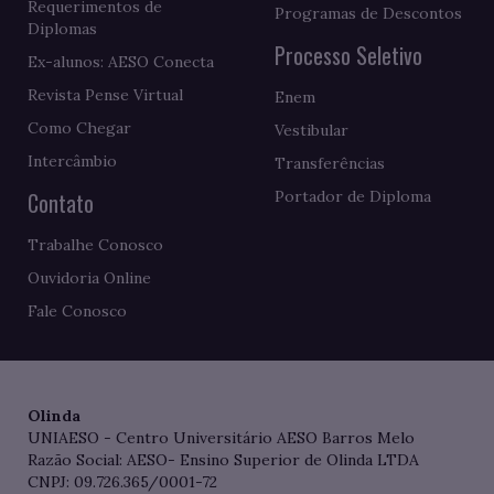
Requerimentos de
Programas de Descontos
Diplomas
Processo Seletivo
Ex-alunos: AESO Conecta
Revista Pense Virtual
Enem
Como Chegar
Vestibular
Intercâmbio
Transferências
Contato
Portador de Diploma
Trabalhe Conosco
Ouvidoria Online
Fale Conosco
Olinda
UNIAESO - Centro Universitário AESO Barros Melo
Razão Social: AESO- Ensino Superior de Olinda LTDA
CNPJ: 09.726.365/0001-72