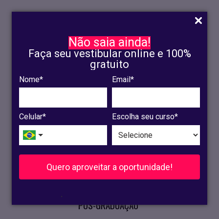
Não saia ainda!
Faça seu vestibular online e 100%
gratuito
Nome*
Email*
INSCRIÇÃO
OLINDA
Celular*
Escolha seu curso*
RECIFE
VESTIBULAR
Quero aproveitar a oportunidade!
CURSOS PRESENCIAIS
.
PÓS-GRADUAÇÃO