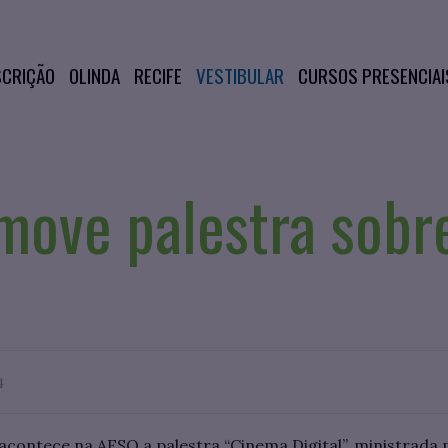
SCRIÇÃO
OLINDA
RECIFE
VESTIBULAR
CURSOS PRESENCIAI
move palestra sobr
4
acontece na AESO a palestra “Cinema Digital”, ministrada 