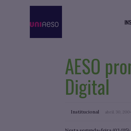
IN
AESO pro
Digital
Institucional
abril. 30, 200
Nesta segunda-feira (03/05) 