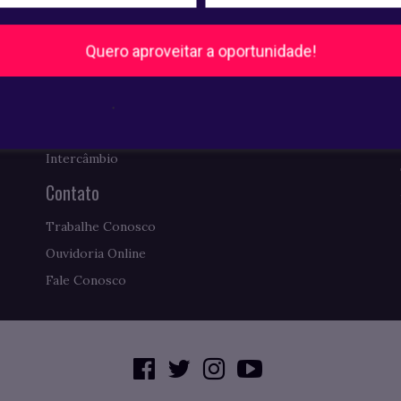
Comissão Própria de Avaliação
Quero aproveitar a oportunidade!
Requerimentos de Diplomas
Ex-alunos: AESO Conecta
.
Revista Pense Virtual
Como Chegar
Intercâmbio
Contato
Trabalhe Conosco
Ouvidoria Online
Fale Conosco