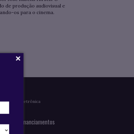
o de produção audiovisual e
iando-os para o cinema.
Imprensa
Clipagem Eletrônica
Notícias
Bolsas e Financiamentos
Prouni