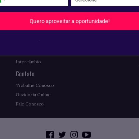
Biblioteca
Comissão Própria de Avaliação
Quero aproveitar a oportunidade!
Requerimentos de Diplomas
Ex-alunos: AESO Conecta
.
Revista Pense Virtual
Como Chegar
Intercâmbio
Contato
Trabalhe Conosco
Ouvidoria Online
Fale Conosco