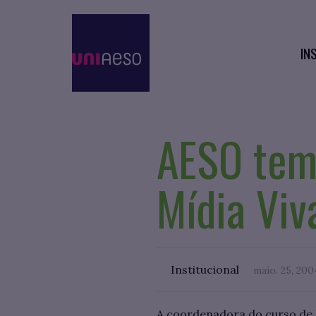
IN
AESO tem
Mídia Viv
Institucional
maio. 25, 200
A coordenadora do curso de P