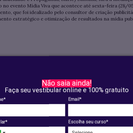
o no evento Mídia Viva que acontece até sexta-feira (28/0
to, que foi idealizado pelo consultor de criação publicitár
nto estratégico e otimização de resultados na mídia publi
Não saia ainda!
Faça seu vestibular online e 100% gratuito
Pós-Graduação
e*
Email*
Ver cursos
Institucional
lar*
Escolha seu curso*
A UNIAESO