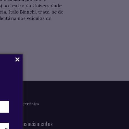
5) no teatro da Universidade
ia, Italo Bianchi, trata-se de
citária nos veículos de
Imprensa
Clipagem Eletrônica
Notícias
Bolsas e Financiamentos