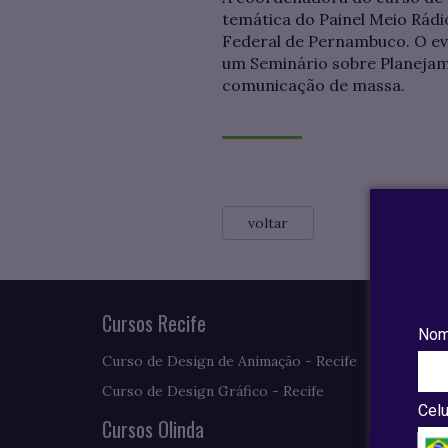
temática do Painel Meio Rádi
Federal de Pernambuco. O even
um Seminário sobre Planejame
comunicação de massa.
voltar
Cursos Recife
Nom
Curso de Design de Animação - Recife
Curso de Design Gráfico - Recife
Celu
Cursos Olinda