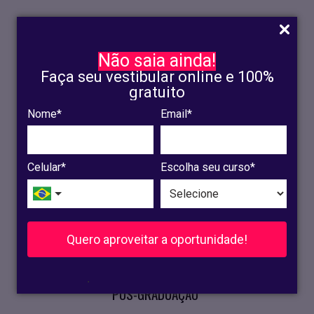
Não saia ainda!
Faça seu vestibular online e 100%
gratuito
Nome*
Email*
INSCRIÇÃO
OLINDA
Celular*
Escolha seu curso*
RECIFE
VESTIBULAR
Quero aproveitar a oportunidade!
CURSOS PRESENCIAIS
.
PÓS-GRADUAÇÃO