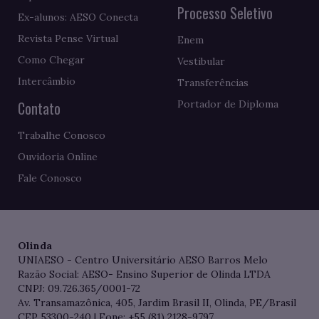
Processo Seletivo
Ex-alunos: AESO Conecta
Revista Pense Virtual
Enem
Como Chegar
Vestibular
Intercâmbio
Transferências
Contato
Portador de Diploma
Trabalhe Conosco
Ouvidoria Online
Fale Conosco
Olinda
UNIAESO - Centro Universitário AESO Barros Melo
Razão Social: AESO- Ensino Superior de Olinda LTDA
CNPJ: 09.726.365/0001-72
Av. Transamazônica, 405, Jardim Brasil II, Olinda, PE/Brasil
CEP 53300-240 | Fone: +55 (81) 2128-9797