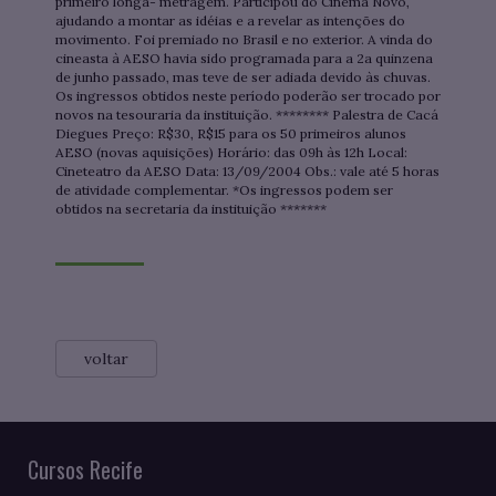
primeiro longa- metragem. Participou do Cinema Novo,
ajudando a montar as idéias e a revelar as intenções do
movimento. Foi premiado no Brasil e no exterior. A vinda do
cineasta à AESO havia sido programada para a 2a quinzena
de junho passado, mas teve de ser adiada devido às chuvas.
Os ingressos obtidos neste período poderão ser trocado por
novos na tesouraria da instituição. ******** Palestra de Cacá
Diegues Preço: R$30, R$15 para os 50 primeiros alunos
AESO (novas aquisições) Horário: das 09h às 12h Local:
Cineteatro da AESO Data: 13/09/2004 Obs.: vale até 5 horas
de atividade complementar. *Os ingressos podem ser
obtidos na secretaria da instituição *******
voltar
Cursos Recife