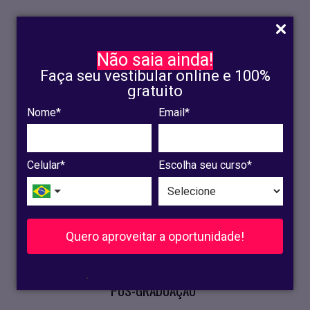
Não saia ainda!
Faça seu vestibular online e 100%
gratuito
Nome*
Email*
INSCRIÇÃO
OLINDA
Celular*
Escolha seu curso*
RECIFE
VESTIBULAR
Quero aproveitar a oportunidade!
CURSOS PRESENCIAIS
.
PÓS-GRADUAÇÃO