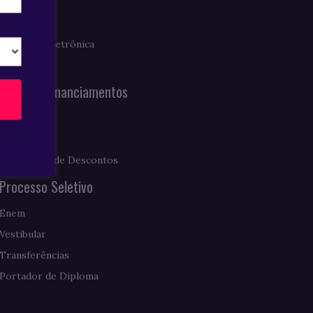
Imprensa
Clipagem Eletrônica
Notícias
Bolsas e Financiamentos
Prouni
Fies
Programas de Descontos
Processo Seletivo
Enem
Vestibular
Transferências
Portador de Diploma