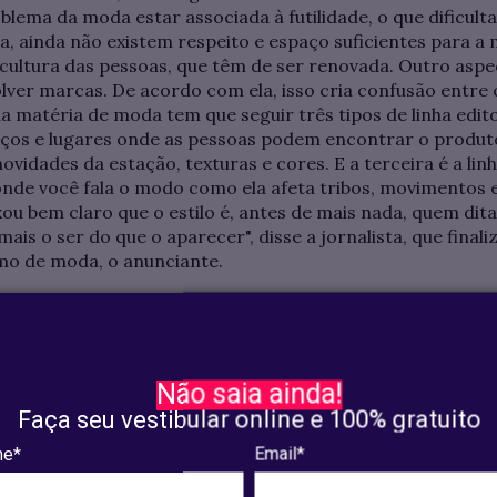
lema da moda estar associada à futilidade, o que dificulta
a, ainda não existem respeito e espaço suficientes para a 
cultura das pessoas, que têm de ser renovada. Outro aspe
ver marcas. De acordo com ela, isso cria confusão entre c
 matéria de moda tem que seguir três tipos de linha editor
eços e lugares onde as pessoas podem encontrar o produto
ovidades da estação, texturas e cores. E a terceira é a li
de você fala o modo como ela afeta tribos, movimentos e p
xou bem claro que o estilo é, antes de mais nada, quem dit
 mais o ser do que o aparecer", disse a jornalista, que final
mo de moda, o anunciante.
Não saia ainda!
Faça seu vestibular online e 100% gratuito
e*
Email*