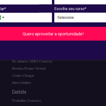
Pós-Graduação
lar*
Escolha seu curso*
Ver cursos
Institucional
A UNIAESO
Quero aproveitar a oportunidade!
Biblioteca
Comissão Própria de Avaliação
.
Requerimentos de Diplomas
Ex-alunos: AESO Conecta
Revista Pense Virtual
Como Chegar
Intercâmbio
Contato
Trabalhe Conosco