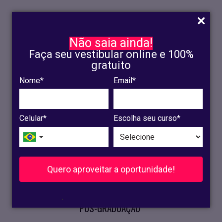
Não saia ainda!
Faça seu vestibular online e 100%
gratuito
Nome*
Email*
INSCRIÇÃO
OLINDA
Celular*
Escolha seu curso*
RECIFE
VESTIBULAR
Quero aproveitar a oportunidade!
CURSOS PRESENCIAIS
.
PÓS-GRADUAÇÃO