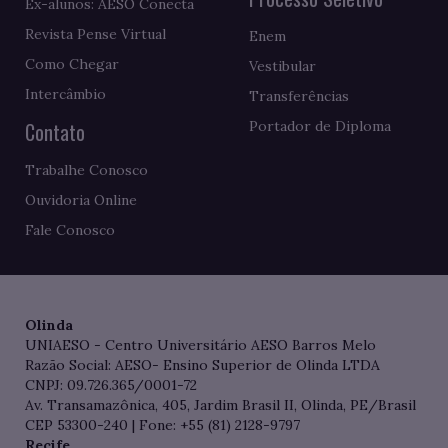
Ex-alunos: AESO Conecta
Revista Pense Virtual
Enem
Como Chegar
Vestibular
Intercâmbio
Transferências
Contato
Portador de Diploma
Trabalhe Conosco
Ouvidoria Online
Fale Conosco
Olinda
UNIAESO - Centro Universitário AESO Barros Melo
Razão Social: AESO- Ensino Superior de Olinda LTDA
CNPJ: 09.726.365/0001-72
Av. Transamazônica, 405, Jardim Brasil II, Olinda, PE/Brasil
CEP 53300-240 | Fone: +55 (81) 2128-9797
Recife