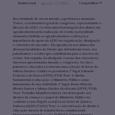
Institucional
agosto. 17, 2004
Compartilhar
Na solenidade de encerramento, a professora Anamaria
Torres, coordenadora geral do congresso, representando a
direção da AESO, recebeu uma homenagem dos alunos em
agradecimento pela realização do evento na faculdade.
Anamaria retribuiu os agradecimentos e reforçou a
importância do apoio da AESO na organização, divulgação
e cobertura do encontro. Ela agradeceu aos alunos das
diversas faculdades de Direito que defenderam teses, aos
palestrantes e a todos que contribuíram para o sucesso do
evento. Em seguida, foi divulgado o nome dos vencedores
das teses apresentadas durante o congresso. Os cinco
primeiros colocados receberam uma coleção de livros da
editora Saraiva. Confira os premiados: 1º lugar Eduardo
Francisco de Souza (UFPE/FDR) Tese: O direito
fundamental à educação: o Ministério Público como
instrumento de sua efetividade 2º lugar Breno Maia da
Silveira Barros e Juliana Guedes Alcoforado (UFPE/FDR)
Tese: Trabalho infantil nos lixões: um desrespeito aos
direitos da criança e o papel do Ministério Público no
combate a esse flagelo social Leon Victor de Queiroz
Barbosa (AESO/FADO) Tese: A concretização do direito à
educação através de transferência constitucional
intergovernamental: o caso FUNDEF 3º lugar Mariana