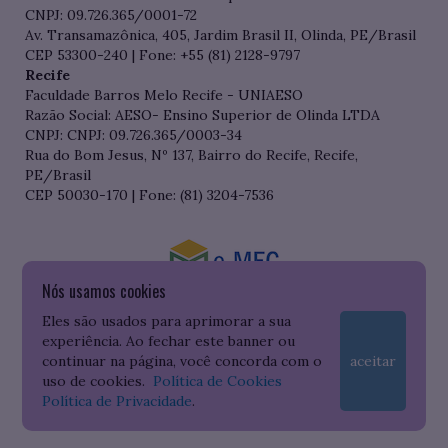
CNPJ: 09.726.365/0001-72
Av. Transamazônica, 405, Jardim Brasil II, Olinda, PE/Brasil
CEP 53300-240 | Fone: +55 (81) 2128-9797
Recife
Faculdade Barros Melo Recife - UNIAESO
Razão Social: AESO- Ensino Superior de Olinda LTDA
CNPJ: CNPJ: 09.726.365/0003-34
Rua do Bom Jesus, Nº 137, Bairro do Recife, Recife,
PE/Brasil
CEP 50030-170 | Fone: (81) 3204-7536
Nós usamos cookies
Consulte o cadastro da Instituição no Sistema do e-MEC
Eles são usados para aprimorar a sua
experiência. Ao fechar este banner ou
continuar na página, você concorda com o
aceitar
uso de cookies.
Política de Cookies
Política de Privacidade
.