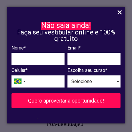
Não saia ainda!
Faça seu vestibular online e 100%
gratuito
Nome*
Email*
INSCRIÇÃO
OLINDA
Celular*
Escolha seu curso*
RECIFE
VESTIBULAR
Quero aproveitar a oportunidade!
CURSOS PRESENCIAIS
.
PÓS-GRADUAÇÃO