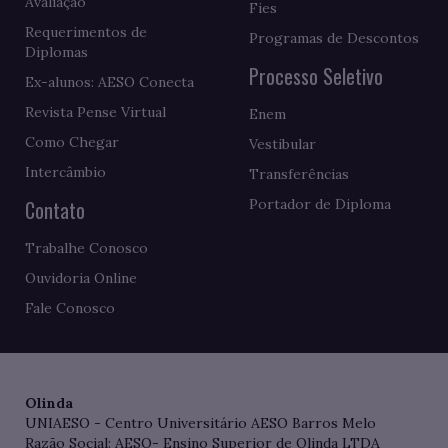
Avaliação
Fies
Requerimentos de
Programas de Descontos
Diplomas
Processo Seletivo
Ex-alunos: AESO Conecta
Revista Pense Virtual
Enem
Como Chegar
Vestibular
Intercâmbio
Transferências
Contato
Portador de Diploma
Trabalhe Conosco
Ouvidoria Online
Fale Conosco
Olinda
UNIAESO - Centro Universitário AESO Barros Melo
Razão Social: AESO- Ensino Superior de Olinda LTDA